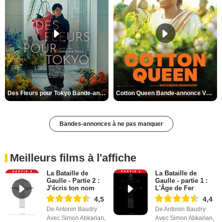
Des Fleurs pour Tokyo Bande-annonce VO STFR
Cotton Queen Bande-annonce VO STFR
Bandes-annonces à ne pas manquer
Meilleurs films à l'affiche
La Bataille de
La Bataille de
Gaulle - Partie 2 :
Gaulle - partie 1 :
J’écris ton nom
L'Âge de Fer
4,5
4,4
De Antonin Baudry
De Antonin Baudry
Avec Simon Abkarian,
Avec Simon Abkarian,