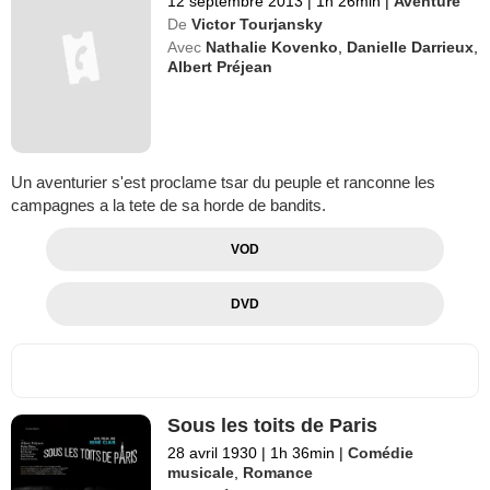
12 septembre 2013
|
1h 26min
|
Aventure
De
Victor Tourjansky
Avec
Nathalie Kovenko
,
Danielle Darrieux
,
Albert Préjean
Un aventurier s'est proclame tsar du peuple et ranconne les
campagnes a la tete de sa horde de bandits.
VOD
DVD
Sous les toits de Paris
28 avril 1930
|
1h 36min
|
Comédie
musicale
,
Romance