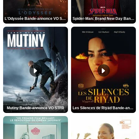
L'Odyssée Bande-annonce VO STFR
Spider-Man: Brand New Day Bande-annonce VO STFR
Mutiny Bande-annonce VO STFR
Les Silences de Riyad Bande-annonce VO STFR