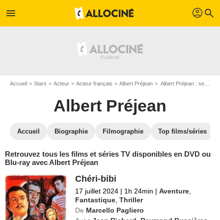
profil
menu
search
Accueil
Stars
Acteur
Acteur français
Albert Préjean
Albert Préjean : ses Blu-Ray, DVD, VOD, SVOD
Albert Préjean
Accueil
Biographie
Filmographie
Top films/séries
Retrouvez tous les films et séries TV disponibles en DVD ou
Blu-ray avec Albert Préjean
Chéri-bibi
17 juillet 2024
|
1h 24min
|
Aventure
,
Fantastique
,
Thriller
De
Marcello Pagliero