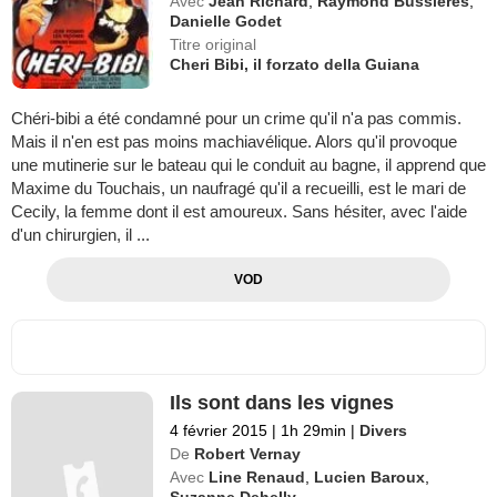
Avec
Jean Richard
,
Raymond Bussières
,
Danielle Godet
Titre original
Cheri Bibi, il forzato della Guiana
Chéri-bibi a été condamné pour un crime qu'il n'a pas commis.
Mais il n'en est pas moins machiavélique. Alors qu'il provoque
une mutinerie sur le bateau qui le conduit au bagne, il apprend que
Maxime du Touchais, un naufragé qu'il a recueilli, est le mari de
Cecily, la femme dont il est amoureux. Sans hésiter, avec l'aide
d'un chirurgien, il ...
VOD
Ils sont dans les vignes
4 février 2015
|
1h 29min
|
Divers
De
Robert Vernay
Avec
Line Renaud
,
Lucien Baroux
,