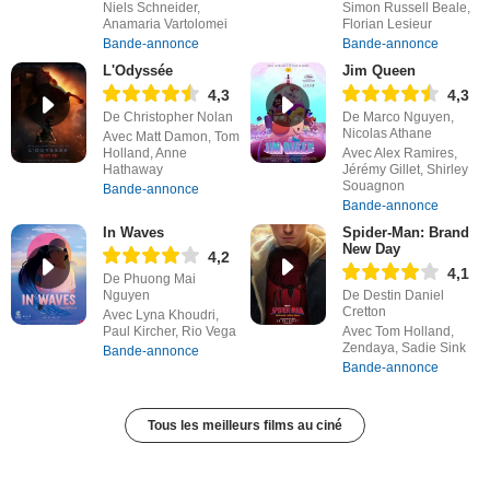
Niels Schneider,
Simon Russell Beale,
Anamaria Vartolomei
Florian Lesieur
Bande-annonce
Bande-annonce
L'Odyssée
Jim Queen
4,3
4,3
De Christopher Nolan
De Marco Nguyen,
Nicolas Athane
Avec Matt Damon, Tom
Holland, Anne
Avec Alex Ramires,
Hathaway
Jérémy Gillet, Shirley
Souagnon
Bande-annonce
Bande-annonce
In Waves
Spider-Man: Brand
New Day
4,2
4,1
De Phuong Mai
Nguyen
De Destin Daniel
Cretton
Avec Lyna Khoudri,
Paul Kircher, Rio Vega
Avec Tom Holland,
Zendaya, Sadie Sink
Bande-annonce
Bande-annonce
Tous les meilleurs films au ciné