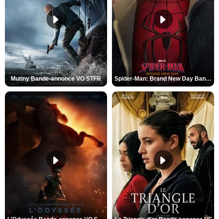
Mutiny Bande-annonce VO STFR
Spider-Man: Brand New Day Bande-annonce VO STFR