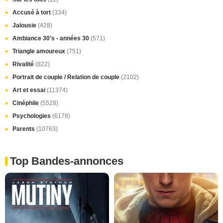
Accusé à tort
(334)
Jalousie
(428)
Ambiance 30's - années 30
(571)
Triangle amoureux
(751)
Rivalité
(822)
Portrait de couple / Relation de couple
(2102)
Art et essai
(11374)
Cinéphile
(5528)
Psychologies
(6178)
Parents
(10763)
Top Bandes-annonces