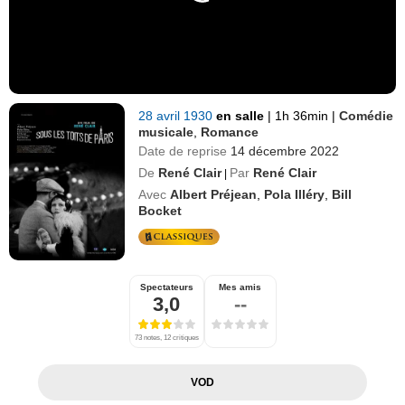
28 avril 1930
en salle
|
1h 36min
|
Comédie
musicale
,
Romance
Date de reprise
14 décembre 2022
De
René Clair
Par
René Clair
|
Avec
Albert Préjean
,
Pola Illéry
,
Bill
Bocket
Spectateurs
Mes amis
3,0
--
73 notes, 12 critiques
VOD