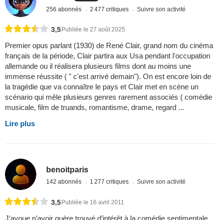
256 abonnés
2 477 critiques
Suivre son activité
3,5
Publiée le 27 août 2025
Premier opus parlant (1930) de René Clair, grand nom du cinéma
français de la période, Clair partira aux Usa pendant l'occupation
allemande ou il réalisera plusieurs films dont au moins une
immense réussite ( " c'est arrivé demain"). On est encore loin de
la tragédie que va connaître le pays et Clair met en scène un
scénario qui mêle plusieurs genres rarement associés ( comédie
musicale, film de truands, romantisme, drame, regard ...
Lire plus
benoitparis
142 abonnés
1 277 critiques
Suivre son activité
3,5
Publiée le 16 avril 2011
J’avoue n’avoir guère trouvé d’intérêt à la comédie sentimentale,