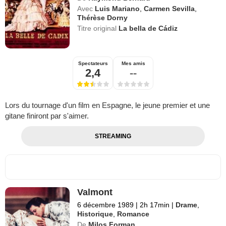
Avec
Luis Mariano
,
Carmen Sevilla
,
Thérèse Dorny
Titre original
La bella de Cádiz
Spectateurs
Mes amis
2,4
--
Lors du tournage d'un film en Espagne, le jeune premier et une
gitane finiront par s'aimer.
STREAMING
Valmont
6 décembre 1989
|
2h 17min
|
Drame
,
Historique
,
Romance
De
Milos Forman