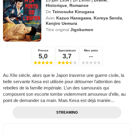
25 juin 1954
|
1h 29min
|
Drame
,
Historique
,
Romance
De
Teinosuke Kinugasa
Avec
Kazuo Hasegawa
,
Koreya Senda
,
Kenjiro Uemura
Titre original
Jigokumon
Presse
Spectateurs
Mes amis
5,0
3,7
--
Au XIIe siècle, alors que le Japon traverse une guerre civile, la
belle servante Kesa est utilisée pour détourner l’attention des
rebelles de la famille impériale. L’un des samouraïs qui
composent son escorte tombe violemment amoureux d’elle, au
point de demander sa main. Mais Kesa est déjà mariée…
STREAMING