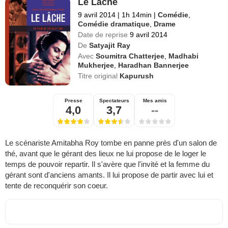
Le Lâche
9 avril 2014
|
1h 14min
|
Comédie
,
Comédie dramatique
,
Drame
Date de reprise
9 avril 2014
De
Satyajit Ray
Avec
Soumitra Chatterjee
,
Madhabi
Mukherjee
,
Haradhan Bannerjee
Titre original
Kapurush
Presse
Spectateurs
Mes amis
4,0
3,7
--
Le scénariste Amitabha Roy tombe en panne près d'un salon de
thé, avant que le gérant des lieux ne lui propose de le loger le
temps de pouvoir repartir. Il s'avère que l'invité et la femme du
gérant sont d'anciens amants. Il lui propose de partir avec lui et
tente de reconquérir son coeur.