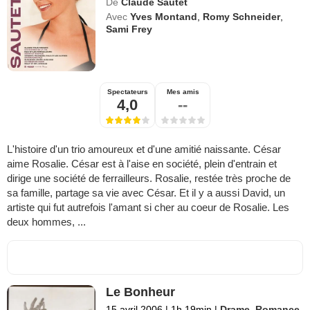
De
Claude Sautet
Avec
Yves Montand
,
Romy Schneider
,
Sami Frey
Spectateurs
Mes amis
4,0
--
L'histoire d'un trio amoureux et d'une amitié naissante. César
aime Rosalie. César est à l'aise en société, plein d'entrain et
dirige une société de ferrailleurs. Rosalie, restée très proche de
sa famille, partage sa vie avec César. Et il y a aussi David, un
artiste qui fut autrefois l'amant si cher au coeur de Rosalie. Les
deux hommes, ...
Le Bonheur
15 avril 2006
|
1h 19min
|
Drame
,
Romance