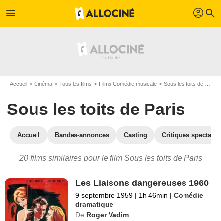
profil
menu
search
Accueil
Cinéma
Tous les films
Films Comédie musicale
Sous les toits de Paris
Sous les toits de Paris
Accueil
Bandes-annonces
Casting
Critiques spectateu
20 films similaires pour le film Sous les toits de Paris
Les Liaisons dangereuses 1960
9 septembre 1959
|
1h 46min
|
Comédie
dramatique
De
Roger Vadim