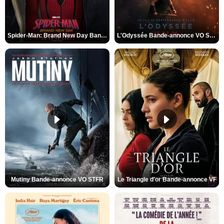
Spider-Man: Brand New Day Bande-annonce VO STFR
L'Odyssée Bande-annonce VO STFR
Mutiny Bande-annonce VO STFR
Le Triangle d'or Bande-annonce VF