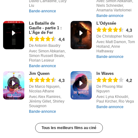
David Carradine, Lucy
Avec Simon Abkarian,
Liu
Niels Schneider,
Anamaria Vartolomei
Bande-annonce
Bande-annonce
La Bataille de
L'Odyssée
Gaulle - partie 1 :
4,3
L'Âge de Fer
De Christopher Nolan
4,4
Avec Matt Damon, Tom
De Antonin Baudry
Holland, Anne
Avec Simon Abkarian,
Hathaway
Simon Russell Beale,
Bande-annonce
Florian Lesieur
Bande-annonce
Jim Queen
In Waves
4,3
4,2
De Marco Nguyen,
De Phuong Mai
Nicolas Athane
Nguyen
Avec Alex Ramires,
Avec Lyna Khoudri,
Jérémy Gillet, Shirley
Paul Kircher, Rio Vega
Souagnon
Bande-annonce
Bande-annonce
Tous les meilleurs films au ciné