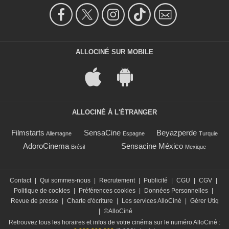
ALLOCINÉ SUR MOBILE
ALLOCINÉ À L'ÉTRANGER
Filmstarts
SensaCine
Beyazperde
Allemagne
Espagne
Turquie
AdoroCinema
Sensacine México
Brésil
Mexique
Contact
|
Qui sommes-nous
|
Recrutement
|
Publicité
|
CGU
|
CGV
|
Politique de cookies
|
Préférences cookies
|
Données Personnelles
|
Revue de presse
|
Charte d'écriture
|
Les services AlloCiné
|
Gérer Utiq
|
©AlloCiné
Retrouvez tous les horaires et infos de votre cinéma sur le numéro AlloCiné :