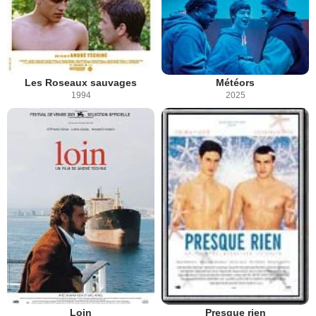
Les Roseaux sauvages
Météors
1994
2025
Loin
Presque rien