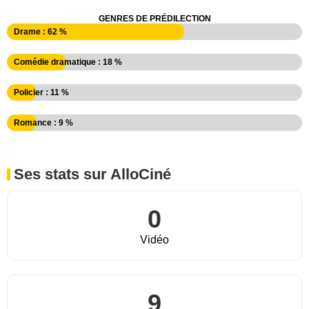
GENRES DE PRÉDILECTION
Drame : 62 %
Comédie dramatique : 18 %
Policier : 11 %
Romance : 9 %
Ses stats sur AlloCiné
0
Vidéo
9