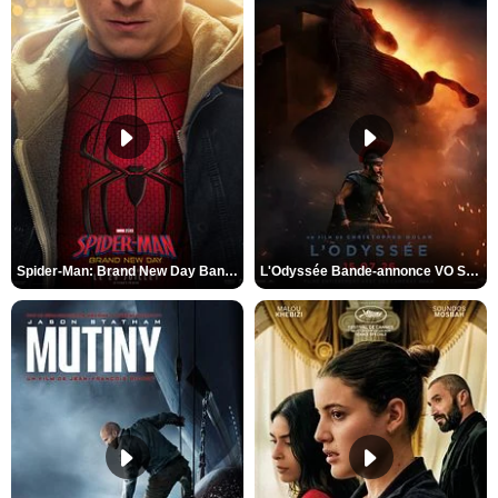
Spider-Man: Brand New Day Bande-annonce VO STFR
L'Odyssée Bande-annonce VO STFR