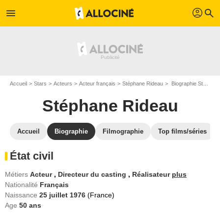
profil
menu
search
Accueil
Stars
Acteurs
Acteur français
Stéphane Rideau
Biographie Stéphane Rideau
Stéphane Rideau
Accueil
Biographie
Filmographie
Top films/séries
État civil
Métiers
Acteur
,
Directeur du casting
,
Réalisateur
plus
Nationalité
Français
Naissance
25 juillet 1976
(France)
Age
50
ans