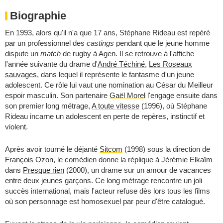
Biographie
En 1993, alors qu'il n'a que 17 ans, Stéphane Rideau est repéré
par un professionnel des
castings
pendant que le jeune homme
dispute un
match
de rugby à Agen. Il se retrouve à l'affiche
l'année suivante du drame d'
André Téchiné
,
Les Roseaux
sauvages
, dans lequel il représente le fantasme d'un jeune
adolescent. Ce rôle lui vaut une nomination au César du Meilleur
espoir masculin. Son partenaire
Gaël Morel
l'engage ensuite dans
son premier long métrage,
A toute vitesse
(1996), où Stéphane
Rideau incarne un adolescent en perte de repères, instinctif et
violent.
Après avoir tourné le déjanté
Sitcom
(1998) sous la direction de
François Ozon
, le comédien donne la réplique à
Jérémie Elkaïm
dans
Presque rien
(2000), un drame sur un amour de vacances
entre deux jeunes garçons. Ce long métrage rencontre un joli
succès international, mais l'acteur refuse dès lors tous les films
où son personnage est homosexuel par peur d'être catalogué.