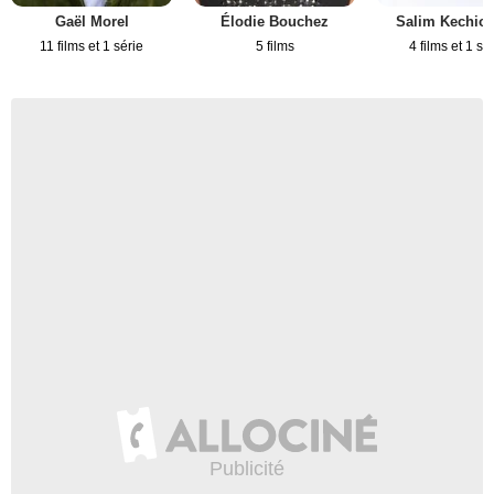
Gaël Morel
Élodie Bouchez
Salim Kechio
11 films et 1 série
5 films
4 films et 1 sé