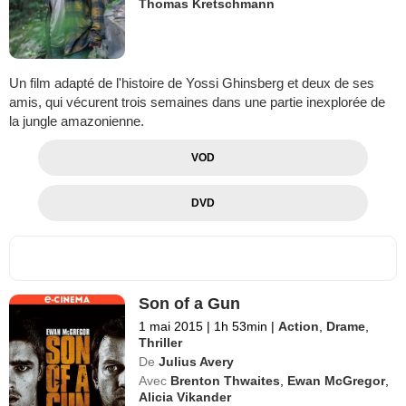
Thomas Kretschmann
Un film adapté de l'histoire de Yossi Ghinsberg et deux de ses
amis, qui vécurent trois semaines dans une partie inexplorée de
la jungle amazonienne.
VOD
DVD
Son of a Gun
1 mai 2015
|
1h 53min
|
Action
,
Drame
,
Thriller
De
Julius Avery
Avec
Brenton Thwaites
,
Ewan McGregor
,
Alicia Vikander