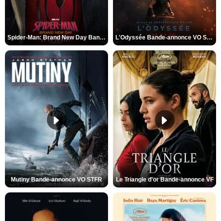
Spider-Man: Brand New Day Bande-annonce VO STFR
L'Odyssée Bande-annonce VO STFR
Mutiny Bande-annonce VO STFR
Le Triangle d'or Bande-annonce VF