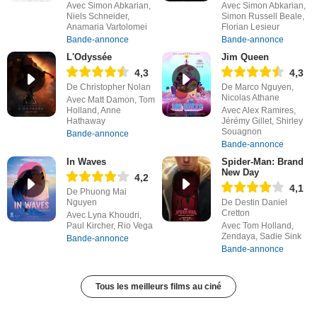
Avec Simon Abkarian,
Avec Simon Abkarian,
Niels Schneider,
Simon Russell Beale,
Anamaria Vartolomei
Florian Lesieur
Bande-annonce
Bande-annonce
L'Odyssée
Jim Queen
4,3
4,3
De Christopher Nolan
De Marco Nguyen,
Nicolas Athane
Avec Matt Damon, Tom
Holland, Anne
Avec Alex Ramires,
Hathaway
Jérémy Gillet, Shirley
Souagnon
Bande-annonce
Bande-annonce
In Waves
Spider-Man: Brand
New Day
4,2
4,1
De Phuong Mai
Nguyen
De Destin Daniel
Cretton
Avec Lyna Khoudri,
Paul Kircher, Rio Vega
Avec Tom Holland,
Zendaya, Sadie Sink
Bande-annonce
Bande-annonce
Tous les meilleurs films au ciné