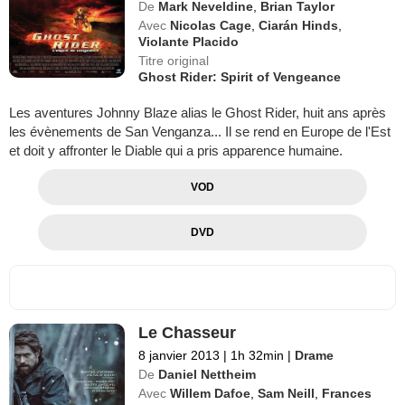
De
Mark Neveldine
,
Brian Taylor
Avec
Nicolas Cage
,
Ciarán Hinds
,
Violante Placido
Titre original
Ghost Rider: Spirit of Vengeance
Les aventures Johnny Blaze alias le Ghost Rider, huit ans après
les évènements de San Venganza... Il se rend en Europe de l'Est
et doit y affronter le Diable qui a pris apparence humaine.
VOD
DVD
Le Chasseur
8 janvier 2013
|
1h 32min
|
Drame
De
Daniel Nettheim
Avec
Willem Dafoe
,
Sam Neill
,
Frances