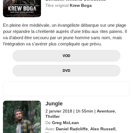
Titre original
Krew Boga
En pleine ère médiévale, un évangéliste débarque sur une plage
pour répandre la chrétienté auprès d’une tribu aux rites païens. Il
va d’abord être secouru par un jeune homme sans nom, mais
l’intégration va s’avérer plus compliquée que prévu.
VOD
DVD
Jungle
2 janvier 2018
|
1h 55min
|
Aventure
,
Thriller
De
Greg McLean
Avec
Daniel Radcliffe
,
Alex Russell
,