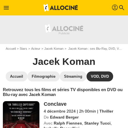
profil
menu
search
Accueil
Stars
Acteur
Jacek Koman
Jacek Koman : ses Blu-Ray, DVD, VOD, SVOD
Jacek Koman
Accueil
Filmographie
Streaming
VOD, DVD
Retrouvez tous les films et séries TV disponibles en DVD ou
Blu-ray avec Jacek Koman
Conclave
4 décembre 2024
|
2h 00min
|
Thriller
De
Edward Berger
Avec
Ralph Fiennes
,
Stanley Tucci
,