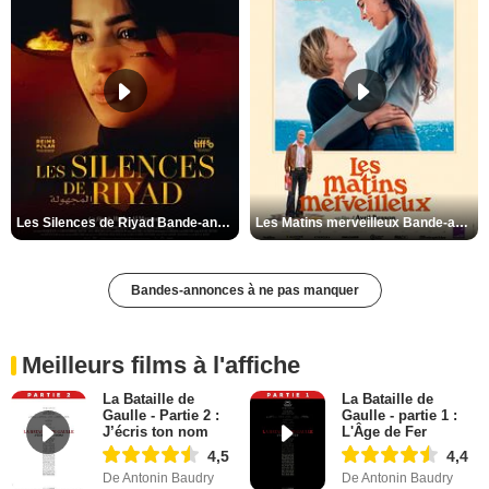
Les Silences de Riyad Bande-annonce VO STFR
Les Matins merveilleux Bande-annonce VF
Bandes-annonces à ne pas manquer
Meilleurs films à l'affiche
La Bataille de
La Bataille de
Gaulle - Partie 2 :
Gaulle - partie 1 :
J’écris ton nom
L'Âge de Fer
4,5
4,4
De Antonin Baudry
De Antonin Baudry