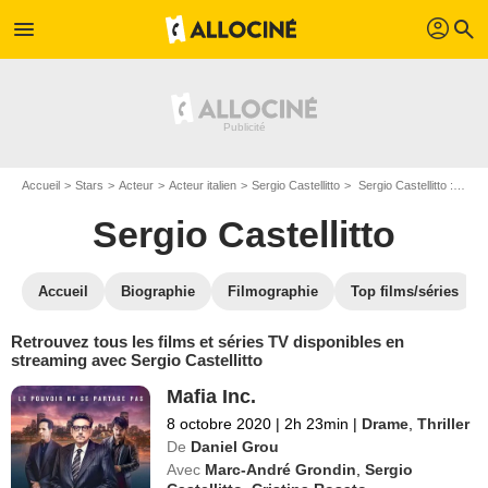
profil
menu
search
Accueil
Stars
Acteur
Acteur italien
Sergio Castellitto
Sergio Castellitto : Films et séries online
Sergio Castellitto
Accueil
Biographie
Filmographie
Top films/séries
Retrouvez tous les films et séries TV disponibles en
streaming avec Sergio Castellitto
Mafia Inc.
8 octobre 2020
|
2h 23min
|
Drame
,
Thriller
De
Daniel Grou
Avec
Marc-André Grondin
,
Sergio