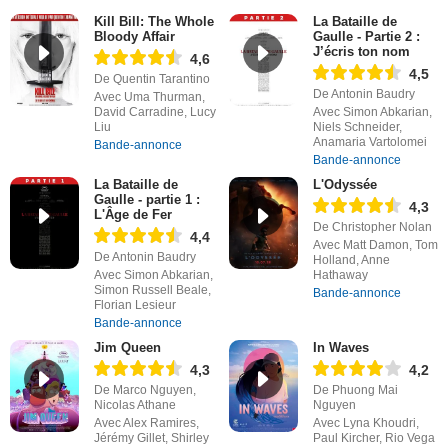
Kill Bill: The Whole
La Bataille de
Bloody Affair
Gaulle - Partie 2 :
J’écris ton nom
4,6
4,5
De Quentin Tarantino
De Antonin Baudry
Avec Uma Thurman,
David Carradine, Lucy
Avec Simon Abkarian,
Liu
Niels Schneider,
Anamaria Vartolomei
Bande-annonce
Bande-annonce
La Bataille de
L'Odyssée
Gaulle - partie 1 :
4,3
L'Âge de Fer
De Christopher Nolan
4,4
Avec Matt Damon, Tom
De Antonin Baudry
Holland, Anne
Avec Simon Abkarian,
Hathaway
Simon Russell Beale,
Bande-annonce
Florian Lesieur
Bande-annonce
Jim Queen
In Waves
4,3
4,2
De Marco Nguyen,
De Phuong Mai
Nicolas Athane
Nguyen
Avec Alex Ramires,
Avec Lyna Khoudri,
Jérémy Gillet, Shirley
Paul Kircher, Rio Vega