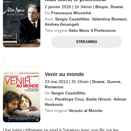
2 janvier 2026
|
1h 34min
|
Biopic
,
Drame
De
Francesco Miccichè
Avec
Sergio Castellitto
,
Valentina Romani
,
Andrea Arcangeli
Titre original
Aldo Moro il Professore
STREAMING
Venir au monde
23 mai 2013
|
2h 15min
|
Drame
,
Guerre
,
Romance
De
Sergio Castellitto
Avec
Penélope Cruz
,
Emile Hirsch
,
Adnan
Haskovic
Titre original
Venuto al Mondo
Une mère célibataire se rend à Sarajevo avec son fils sur les