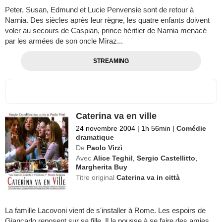
Peter, Susan, Edmund et Lucie Penvensie sont de retour à
Narnia. Des siècles après leur règne, les quatre enfants doivent
voler au secours de Caspian, prince héritier de Narnia menacé
par les armées de son oncle Miraz...
STREAMING
Caterina va en ville
24 novembre 2004
|
1h 56min
|
Comédie
dramatique
De
Paolo Virzì
Avec
Alice Teghil
,
Sergio Castellitto
,
Margherita Buy
Titre original
Caterina va in città
La famille Lacovoni vient de s'installer à Rome. Les espoirs de
Giancarlo reposent sur sa fille. Il la pousse à se faire des amies