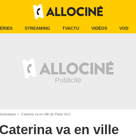
ÉRIES
STREAMING
TVACTU
VIDÉOS
VOD
dramatique
Caterina va en ville de Paolo Virzì
Caterina va en ville