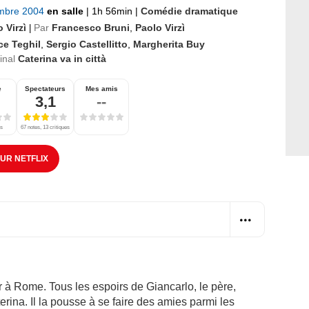
mbre 2004
en salle
|
1h 56min
|
Comédie dramatique
 Virzì
Par
Francesco Bruni
,
Paolo Virzì
|
ce Teghil
,
Sergio Castellitto
,
Margherita Buy
ginal
Caterina va in città
e
Spectateurs
Mes amis
3,1
--
es
67 notes, 13 critiques
SUR NETFLIX
er à Rome. Tous les espoirs de Giancarlo, le père,
terina. Il la pousse à se faire des amies parmi les