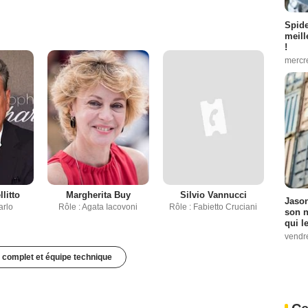
Spid
meill
!
mercr
litto
Margherita Buy
Silvio Vannucci
Jason
arlo
Rôle : Agata Iacovoni
Rôle : Fabietto Cruciani
son n
qui le
vendre
 complet et équipe technique