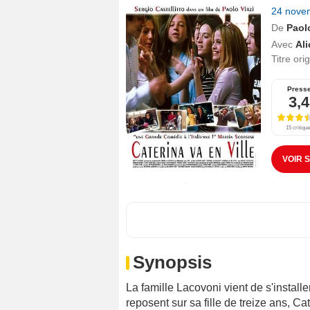
24 nove
De
Paolo
Avec
Ali
Titre ori
Press
3,4
15 critiqu
VOIR 
Synopsis
La famille Lacovoni vient de s'install
reposent sur sa fille de treize ans, Ca