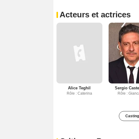
Acteurs et actrices
Alice Teghil
Sergio Castel
Rôle : Caterina
Rôle : Gianc
Casting