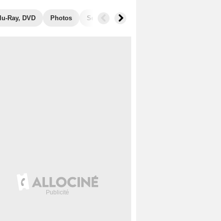
lu-Ray, DVD
Photos
Secrets de tournage
Récompenses