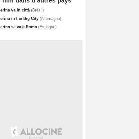
 film dans d'autres pays
erina va in città
(Brésil)
erina in the Big City
(Allemagne)
terina se va a Roma
(Espagne)