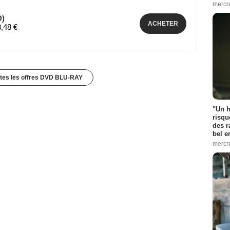
mercr
D)
ACHETER
3,48 €
utes les offres DVD BLU-RAY
"Un h
risqu
des r
bel 
mercr