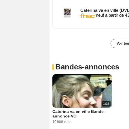
Caterina va en ville (DV
neuf à partir de 4
Voir to
Bandes-annonces
1:36
Caterina va en ville Bande-
annonce VO
10 909 vues