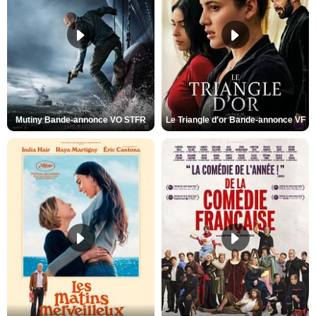
Mutiny Bande-annonce VO STFR
Le Triangle d'or Bande-annonce VF