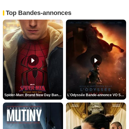
Top Bandes-annonces
Spider-Man: Brand New Day Bande-annonce VO STFR
L'Odyssée Bande-annonce VO STFR