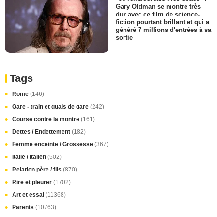
Gary Oldman se montre très
dur avec ce film de science-
fiction pourtant brillant et qui a
généré 7 millions d'entrées à sa
sortie
Tags
Rome
(146)
Gare - train et quais de gare
(242)
Course contre la montre
(161)
Dettes / Endettement
(182)
Femme enceinte / Grossesse
(367)
Italie / Italien
(502)
Relation père / fils
(870)
Rire et pleurer
(1702)
Art et essai
(11368)
Parents
(10763)