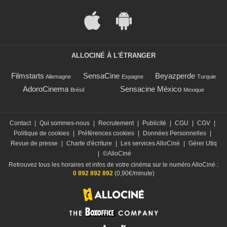
ALLOCINÉ À L'ÉTRANGER
Filmstarts
SensaCine
Beyazperde
Allemagne
Espagne
Turquie
AdoroCinema
Sensacine México
Brésil
Mexique
Contact
|
Qui sommes-nous
|
Recrutement
|
Publicité
|
CGU
|
CGV
|
Politique de cookies
|
Préférences cookies
|
Données Personnelles
|
Revue de presse
|
Charte d'écriture
|
Les services AlloCiné
|
Gérer Utiq
|
©AlloCiné
Retrouvez tous les horaires et infos de votre cinéma sur le numéro AlloCiné :
0 892 892 892
(0,90€/minute)