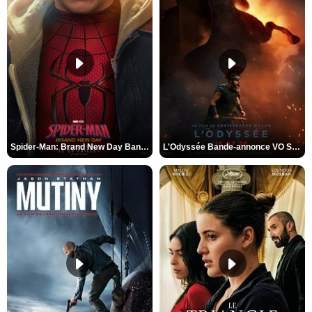
Spider-Man: Brand New Day Bande-annonce VO STFR
L'Odyssée Bande-annonce VO STFR