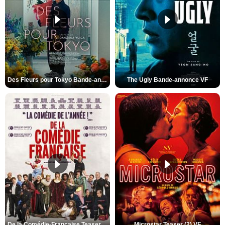
Des Fleurs pour Tokyo Bande-annonce VO STFR
The Ugly Bande-annonce VF
De la Comédie-Française Teaser (3) VF
Microstar Teaser (2) VF