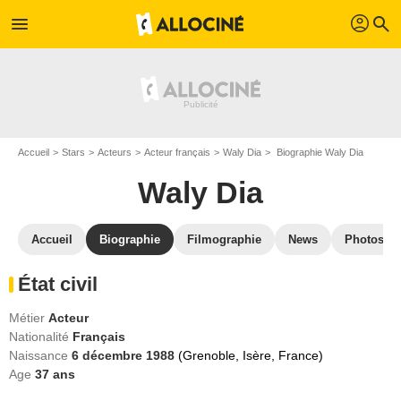
profil
menu
search
Accueil
Stars
Acteurs
Acteur français
Waly Dia
Biographie Waly Dia
Waly Dia
Accueil
Biographie
Filmographie
News
Photos
État civil
Métier
Acteur
Nationalité
Français
Naissance
6 décembre 1988
(Grenoble, Isère, France)
Age
37
ans