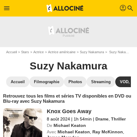
profil
menu
search
Accueil
Stars
Actrice
Actrice américaine
Suzy Nakamura
Suzy Nakamura : ses Blu-Ray, DVD, VOD, SVOD
Suzy Nakamura
Accueil
Filmographie
Photos
Streaming
VOD, DV
Retrouvez tous les films et séries TV disponibles en DVD ou
Blu-ray avec Suzy Nakamura
Knox Goes Away
8 août 2024
|
1h 54min
|
Drame
,
Thriller
De
Michael Keaton
Avec
Michael Keaton
,
Ray McKinnon
,