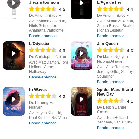
J’écris ton nom
L'Âge de Fer
4,5
4,4
De Antonin Baudry
De Antonin Baudry
Avec Simon Abkarian,
Avec Simon Abkarian,
Niels Schneider,
Simon Russell Beale,
Anamaria Vartolomei
Florian Lesieur
Bande-annonce
Bande-annonce
L'Odyssée
Jim Queen
4,3
4,3
De Christopher Nolan
De Marco Nguyen,
Nicolas Athane
Avec Matt Damon, Tom
Holland, Anne
Avec Alex Ramires,
Hathaway
Jérémy Gillet, Shirley
Souagnon
Bande-annonce
Bande-annonce
In Waves
Spider-Man: Brand
New Day
4,2
4,1
De Phuong Mai
Nguyen
De Destin Daniel
Cretton
Avec Lyna Khoudri,
Paul Kircher, Rio Vega
Avec Tom Holland,
Zendaya, Sadie Sink
Bande-annonce
Bande-annonce