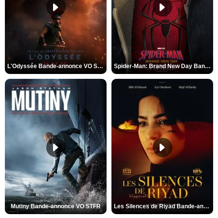
L'Odyssée Bande-annonce VO STFR
Spider-Man: Brand New Day Bande-annonce VO STFR
Mutiny Bande-annonce VO STFR
Les Silences de Riyad Bande-annonce VO STFR