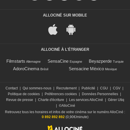
ALLOCINÉ SUR MOBILE
ALLOCINÉ À L'ÉTRANGER
Filmstarts
SensaCine
Beyazperde
Allemagne
Espagne
Turquie
AdoroCinema
Sensacine México
Brésil
Mexique
Contact
|
Qui sommes-nous
|
Recrutement
|
Publicité
|
CGU
|
CGV
|
Politique de cookies
|
Préférences cookies
|
Données Personnelles
|
Revue de presse
|
Charte d'écriture
|
Les services AlloCiné
|
Gérer Utiq
|
©AlloCiné
Retrouvez tous les horaires et infos de votre cinéma sur le numéro AlloCiné :
0 892 892 892
(0,90€/minute)