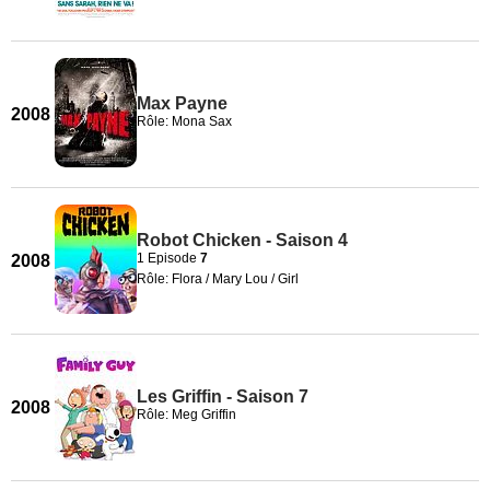
Max Payne
2008
Rôle: Mona Sax
Robot Chicken - Saison 4
1 Episode
7
2008
Rôle: Flora / Mary Lou / Girl
Les Griffin - Saison 7
2008
Rôle: Meg Griffin