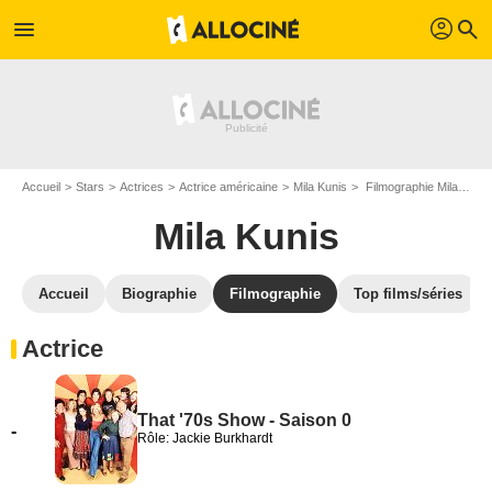
profil
menu
search
Accueil
Stars
Actrices
Actrice américaine
Mila Kunis
Filmographie Mila Kunis
Mila Kunis
Accueil
Biographie
Filmographie
Top films/séries
Actrice
That '70s Show - Saison 0
-
Rôle: Jackie Burkhardt