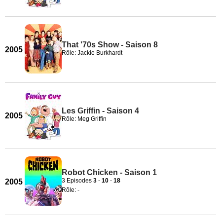
That '70s Show - Saison 8
2005
Rôle: Jackie Burkhardt
Les Griffin - Saison 4
2005
Rôle: Meg Griffin
Robot Chicken - Saison 1
3 Episodes
3
-
10
-
18
2005
Rôle: -