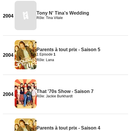
Tony N' Tina's Wedding
2004
Rôle: Tina Vitale
Parents à tout prix - Saison 5
1 Episode
1
2004
Rôle: Lana
That '70s Show - Saison 7
2004
Rôle: Jackie Burkhardt
Parents à tout prix - Saison 4