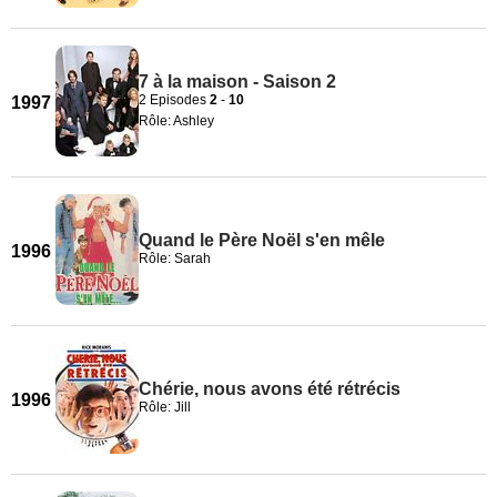
7 à la maison - Saison 2
2 Episodes
2
-
10
1997
Rôle: Ashley
Quand le Père Noël s'en mêle
1996
Rôle: Sarah
Chérie, nous avons été rétrécis
1996
Rôle: Jill