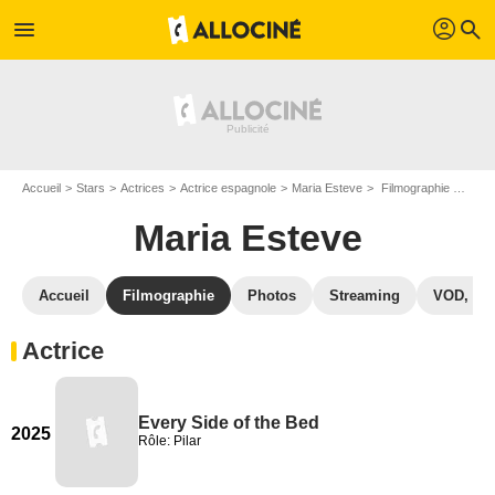
profil
menu
search
Accueil
Stars
Actrices
Actrice espagnole
Maria Esteve
Filmographie Maria Esteve
Maria Esteve
Accueil
Filmographie
Photos
Streaming
VOD, DV
Actrice
Every Side of the Bed
2025
Rôle: Pilar