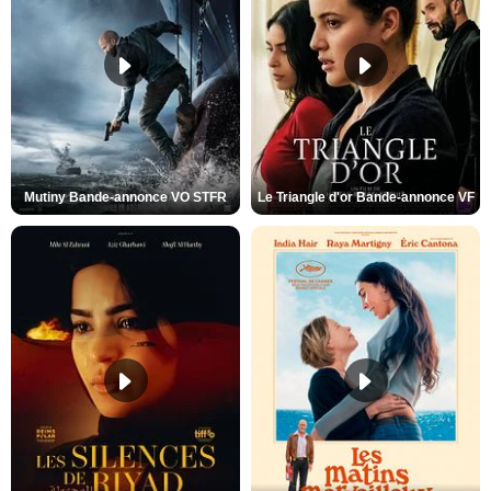
Mutiny Bande-annonce VO STFR
Le Triangle d'or Bande-annonce VF