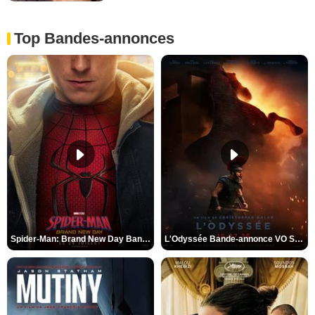
Top Bandes-annonces
Spider-Man: Brand New Day Bande-annonce VO STFR
L'Odyssée Bande-annonce VO STFR