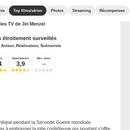
hie
Top films/séries
Photos
Streaming
Récompenses
ies TV de Jiri Menzel
s étroitement surveillés
:
Acteur, Réalisateur, Scénariste
se
Spectateurs
Mes amis
4
3,9
--
 tchèque pendant la Seconde Guerre mondiale.
pas à embrasser la jolie contrôleuse qui pourtant s’offre