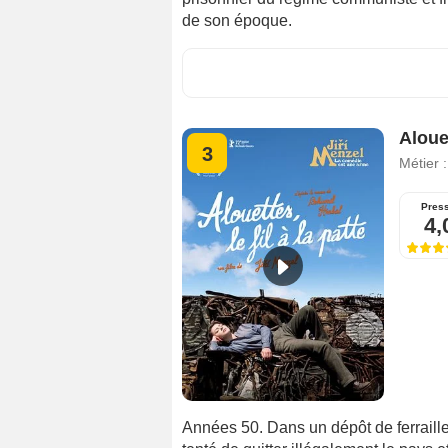
de son époque.
Alouet
3
Métier 
Pres
4,
Années 50. Dans un dépôt de ferraille