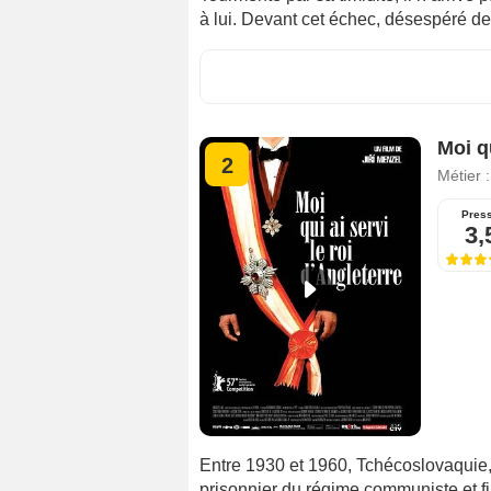
à lui. Devant cet échec, désespéré de n
Moi qu
2
Métier 
Pres
3,
Entre 1930 et 1960, Tchécoslovaquie, u
prisonnier du régime communiste et fin