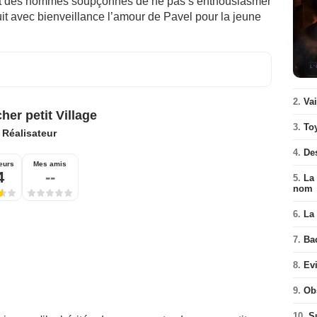
s et des hommes soupçonnés de ne pas s’enthousiasmer
uit avec bienveillance l’amour de Pavel pour la jeune
2.
Va
her petit Village
3.
To
:
Réalisateur
4.
De
eurs
Mes amis
4
--
5.
La 
nom
6.
La 
7.
Ba
8.
Ev
9.
Ob
10.
S