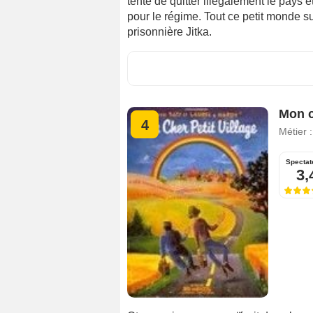
tenté de quitter illégalement le pay
pour le régime. Tout ce petit monde s
prisonnière Jitka.
Mon c
4
Métier 
Spectat
3,