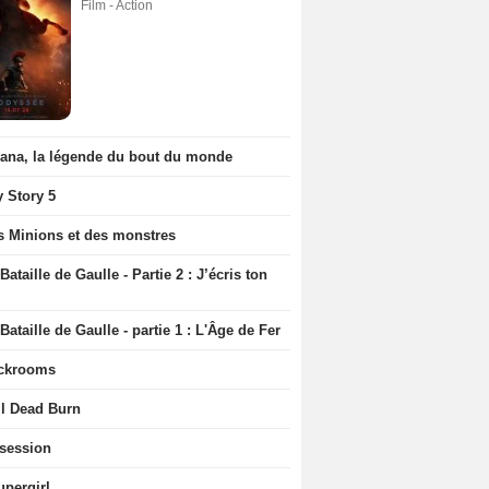
Film - Action
iana, la légende du bout du monde
y Story 5
s Minions et des monstres
Bataille de Gaulle - Partie 2 : J’écris ton
Bataille de Gaulle - partie 1 : L'Âge de Fer
ckrooms
il Dead Burn
session
upergirl