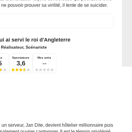
e pouvoir prouver sa virilité, il tente de se suicider.
i ai servi le roi d'Angleterre
:
Réalisateur, Scénariste
se
Spectateurs
Mes amis
5
3,6
--
n serveur, Jan Dite, devient hôtelier millionnaire puis
alement ouvrier cantonnier. Il est le témoin privilégié