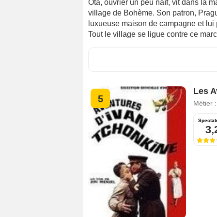
Ota, ouvrier un peu naïf, vit dans la m
village de Bohème. Son patron, Praguo
luxueuse maison de campagne et lui 
Tout le village se ligue contre ce mar
Les A
5
Métier 
Spectat
3,