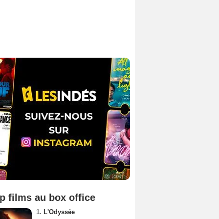
p films au box office
1.
L'Odyssée