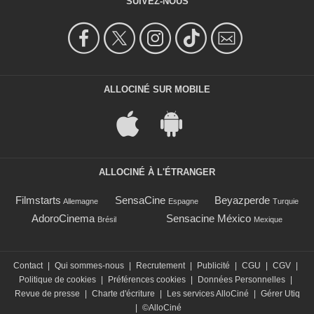
SUIVEZ-NOUS
ALLOCINÉ SUR MOBILE
ALLOCINÉ À L'ÉTRANGER
Filmstarts
SensaCine
Beyazperde
Allemagne
Espagne
Turquie
AdoroCinema
Sensacine México
Brésil
Mexique
Contact
|
Qui sommes-nous
|
Recrutement
|
Publicité
|
CGU
|
CGV
|
Politique de cookies
|
Préférences cookies
|
Données Personnelles
|
Revue de presse
|
Charte d'écriture
|
Les services AlloCiné
|
Gérer Utiq
|
©AlloCiné