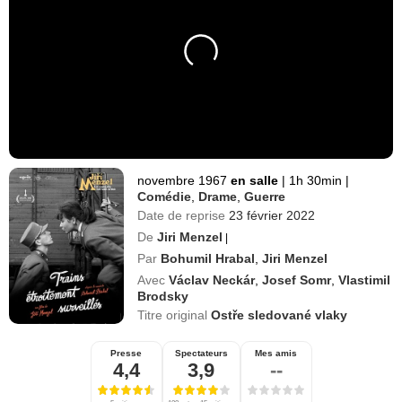
novembre 1967
en salle
|
1h 30min
|
Comédie
,
Drame
,
Guerre
Date de reprise
23 février 2022
De
Jiri Menzel
|
Par
Bohumil Hrabal
,
Jiri Menzel
Avec
Václav Neckár
,
Josef Somr
,
Vlastimil
Brodsky
Titre original
Ostře sledované vlaky
Presse
Spectateurs
Mes amis
4,4
3,9
--