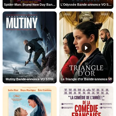
Spider-Man: Brand New Day Bande-annonce VO STFR
L'Odyssée Bande-annonce VO STFR
Mutiny Bande-annonce VO STFR
Le Triangle d'or Bande-annonce VF