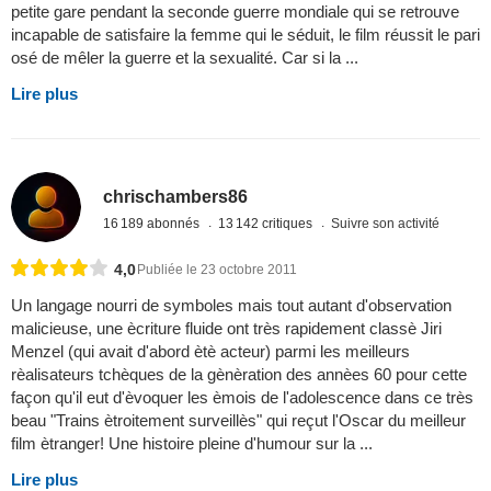
petite gare pendant la seconde guerre mondiale qui se retrouve
incapable de satisfaire la femme qui le séduit, le film réussit le pari
osé de mêler la guerre et la sexualité. Car si la ...
Lire plus
chrischambers86
16 189 abonnés
13 142 critiques
Suivre son activité
4,0
Publiée le 23 octobre 2011
Un langage nourri de symboles mais tout autant d'observation
malicieuse, une ècriture fluide ont très rapidement classè Jiri
Menzel (qui avait d'abord ètè acteur) parmi les meilleurs
rèalisateurs tchèques de la gènèration des annèes 60 pour cette
façon qu'il eut d'èvoquer les èmois de l'adolescence dans ce très
beau "Trains ètroitement surveillès" qui reçut l'Oscar du meilleur
film ètranger! Une histoire pleine d'humour sur la ...
Lire plus