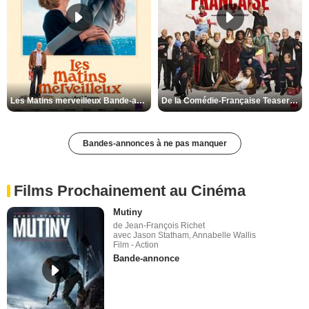
Les Matins merveilleux Bande-annonce VF
De la Comédie-Française Teaser VF
Bandes-annonces à ne pas manquer
Films Prochainement au Cinéma
Mutiny
de Jean-François Richet
avec Jason Statham, Annabelle Wallis
Film - Action
Bande-annonce