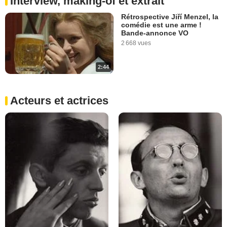
Interview, making-of et extrait
Rétrospective Jiří Menzel, la
comédie est une arme !
Bande-annonce VO
2 668 vues
2:44
Acteurs et actrices