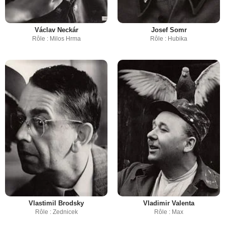
Václav Neckár
Josef Somr
Rôle : Milos Hrma
Rôle : Hubika
Vlastimil Brodsky
Vladimir Valenta
Rôle : Zednicek
Rôle : Max