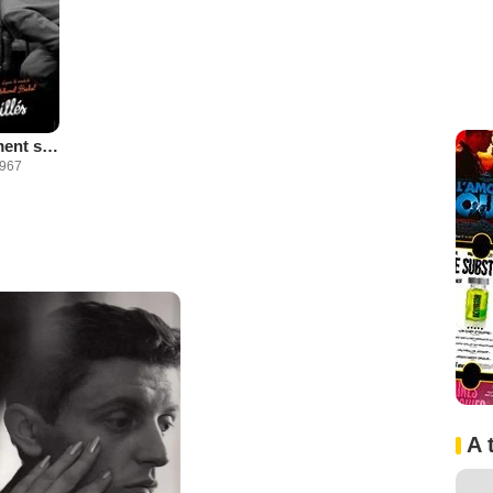
Trains étroitement surveillés
967
A 