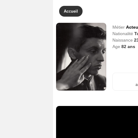
Accueil
Métier
Acteu
Nationalité
T
Naissance
2
Age
82
ans
a