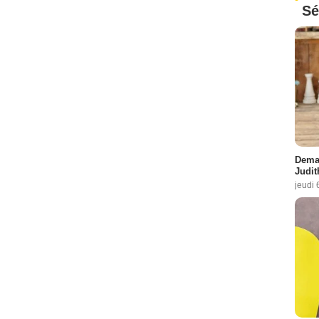
Sé
Demai
Judit
jeudi 