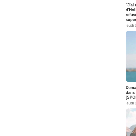
"J'ai
d'Hol
refus
super
jeudi 
Demai
dans 
[SPO
jeudi 