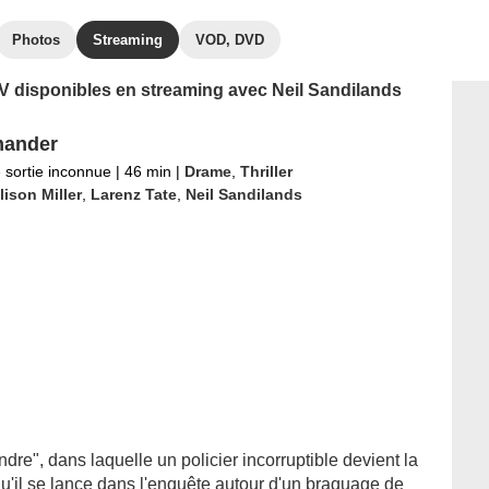
Photos
Streaming
VOD, DVD
 TV disponibles en streaming avec Neil Sandilands
mander
 sortie inconnue
|
46 min
|
Drame
,
Thriller
lison Miller
,
Larenz Tate
,
Neil Sandilands
re", dans laquelle un policier incorruptible devient la
squ'il se lance dans l'enquête autour d'un braquage de