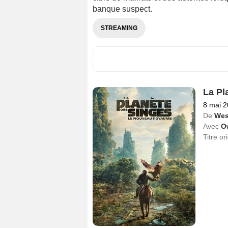
banque suspect.
STREAMING
La Pl
8 mai 
De
Wes
Avec
O
Titre or