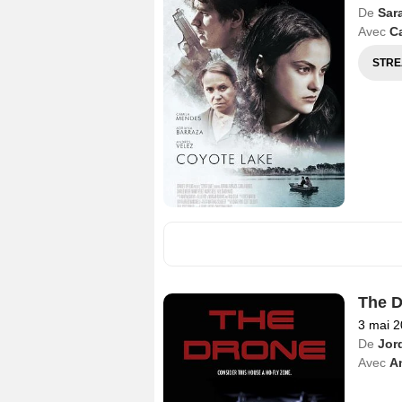
De
Sar
Avec
C
STRE
The D
3 mai 
De
Jor
Avec
An