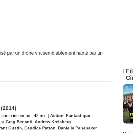
risé par un drone vraisemblablement hanté par un
Fi
Ci
 (2014)
 sortie inconnue
|
42 min
|
Action
,
Fantastique
par
Greg Berlanti
,
Andrew Kreisberg
rant Gustin
,
Candice Patton
,
Danielle Panabaker