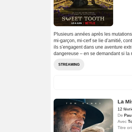
Plusieurs années après les mutations
mi-garçon, mi-cerf se lie d'amitié, con
ils s'engagent dans une aventure extr
dangereuse – en se demandant si la n
STREAMING
La Mi
12 févr
De
Pau
Avec
T
Titre or