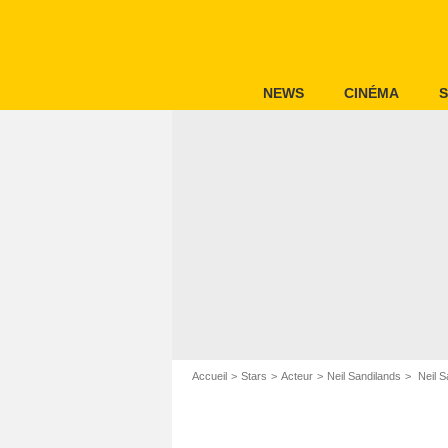
NEWS
CINÉMA
S
Accueil
Stars
Acteur
Neil Sandilands
Neil Sa