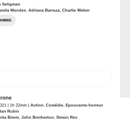
a Seligman
amila Mendes
,
Adriana Barraza
,
Charlie Weber
AMING
rone
2021
|
1h 22min
|
Action
,
Comédie
,
Epouvante-horreur
dan Rubin
ita Briem
,
John Brotherton
,
Simon Rex