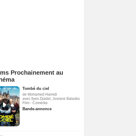
lms Prochainement au
néma
Tombé du ciel
de Mohamed Hamidi
avec Ilyes Djadel, Josiane Balasko
Film - Comédie
Bande-annonce