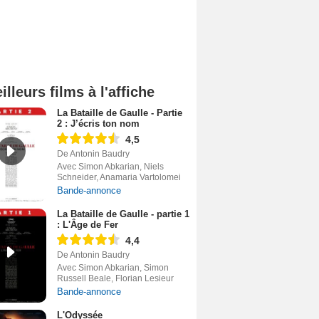
illeurs films à l'affiche
La Bataille de Gaulle - Partie
2 : J’écris ton nom
4,5
De Antonin Baudry
Avec Simon Abkarian, Niels
Schneider, Anamaria Vartolomei
Bande-annonce
La Bataille de Gaulle - partie 1
: L'Âge de Fer
4,4
De Antonin Baudry
Avec Simon Abkarian, Simon
Russell Beale, Florian Lesieur
Bande-annonce
L'Odyssée