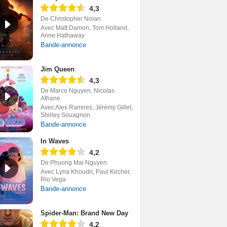
4,3
De Christopher Nolan
Avec Matt Damon, Tom Holland,
Anne Hathaway
Bande-annonce
Jim Queen
4,3
De Marco Nguyen, Nicolas
Athane
Avec Alex Ramires, Jérémy Gillet,
Shirley Souagnon
Bande-annonce
In Waves
4,2
De Phuong Mai Nguyen
Avec Lyna Khoudri, Paul Kircher,
Rio Vega
Bande-annonce
Spider-Man: Brand New Day
4,2