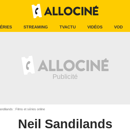
ÉRIES
STREAMING
TVACTU
VIDÉOS
VOD
ndilands : Films et séries online
Neil Sandilands