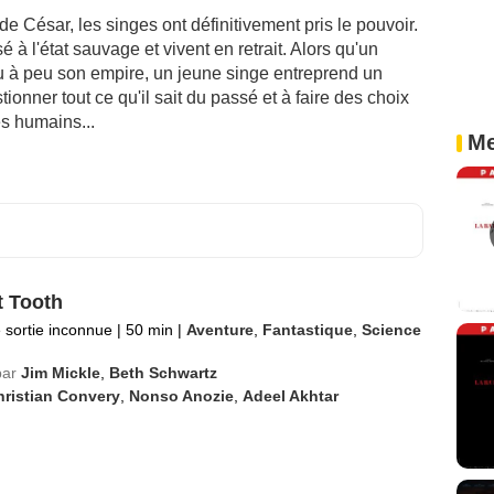
e César, les singes ont définitivement pris le pouvoir.
 à l'état sauvage et vivent en retrait. Alors qu'un
u à peu son empire, un jeune singe entreprend un
ionner tout ce qu'il sait du passé et à faire des choix
es humains...
Me
 Tooth
 sortie inconnue
|
50 min
|
Aventure
,
Fantastique
,
Science
par
Jim Mickle
,
Beth Schwartz
ristian Convery
,
Nonso Anozie
,
Adeel Akhtar