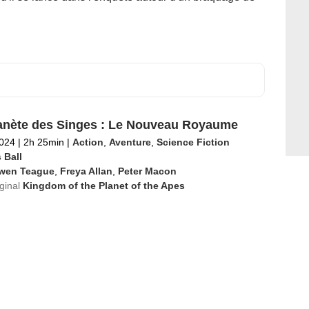
anète des Singes : Le Nouveau Royaume
2024
|
2h 25min
|
Action
,
Aventure
,
Science Fiction
 Ball
wen Teague
,
Freya Allan
,
Peter Macon
iginal
Kingdom of the Planet of the Apes