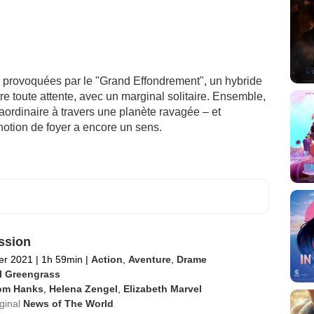
 provoquées par le "Grand Effondrement", un hybride
tre toute attente, avec un marginal solitaire. Ensemble,
aordinaire à travers une planète ravagée – et
otion de foyer a encore un sens.
ssion
ier 2021
|
1h 59min
|
Action
,
Aventure
,
Drame
l Greengrass
om Hanks
,
Helena Zengel
,
Elizabeth Marvel
iginal
News of The World