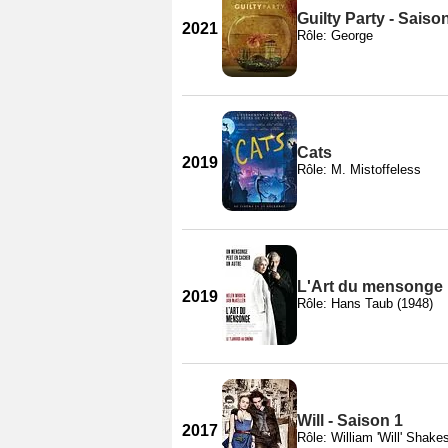
Guilty Party - Saiso
2021
Rôle: George
Cats
2019
Rôle: M. Mistoffeless
L'Art du mensonge
2019
Rôle: Hans Taub (1948)
Will - Saison 1
2017
Rôle: William 'Will' Shake