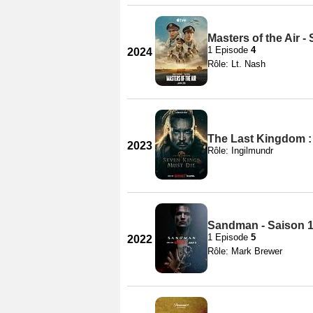
Masters of the Air -
1 Episode
4
2024
Rôle: Lt. Nash
The Last Kingdom : 
2023
Rôle: Ingilmundr
Sandman - Saison 
1 Episode
5
2022
Rôle: Mark Brewer