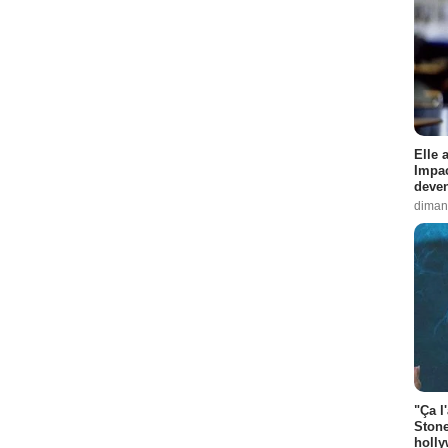
Elle 
Impac
deven
diman
"Ça l
Stone
holly