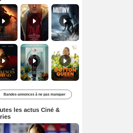
Les Silences de Riyad Bande-annonce VO STFR
Des Fleurs pour Tokyo Bande-annonce VO STFR
Cotton Queen Bande-annonce VO STFR
Bandes-annonces à ne pas manquer
utes les actus Ciné &
ries