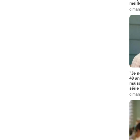
meill
diman
"Je n
49 an
maiso
série 
diman