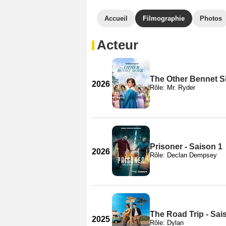
Accueil
Filmographie
Photos
Acteur
The Other Bennet Si
2026
Rôle: Mr. Ryder
Prisoner - Saison 1
2026
Rôle: Declan Dempsey
The Road Trip - Sai
2025
Rôle: Dylan