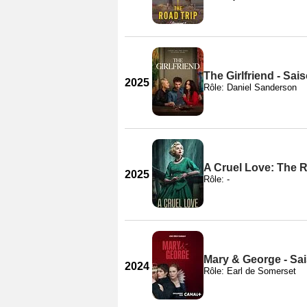
The Girlfriend - Sai
2025
Rôle: Daniel Sanderson
A Cruel Love: The Ru
2025
Rôle: -
Mary & George - Sa
2024
Rôle: Earl de Somerset