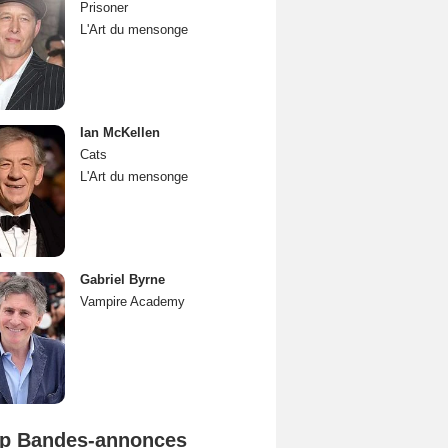
Prisoner
L'Art du mensonge
Ian McKellen
Cats
L'Art du mensonge
Gabriel Byrne
Vampire Academy
p Bandes-annonces
L'Odyssée Bande-annonce VO STFR
Spider-Man: Brand New Day Bande-annonce VO STFR
Mutiny Bande-annonce VO STFR