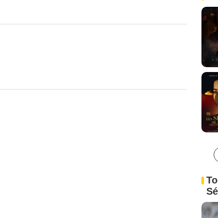
To
Sé