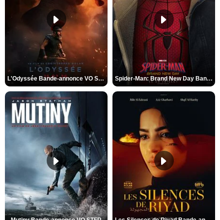
L'Odyssée Bande-annonce VO STFR
Spider-Man: Brand New Day Bande-annonce VO STFR
Mutiny Bande-annonce VO STFR
Les Silences de Riyad Bande-annonce VO STFR