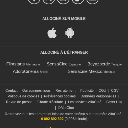
ALLOCINÉ SUR MOBILE
ALLOCINÉ À L'ÉTRANGER
Filmstarts
SensaCine
Beyazperde
Allemagne
Espagne
Turquie
AdoroCinema
Sensacine México
Brésil
Mexique
Contact
|
Qui sommes-nous
|
Recrutement
|
Publicité
|
CGU
|
CGV
|
Politique de cookies
|
Préférences cookies
|
Données Personnelles
|
Revue de presse
|
Charte d'écriture
|
Les services AlloCiné
|
Gérer Utiq
|
©AlloCiné
Retrouvez tous les horaires et infos de votre cinéma sur le numéro AlloCiné :
0 892 892 892
(0,90€/minute)