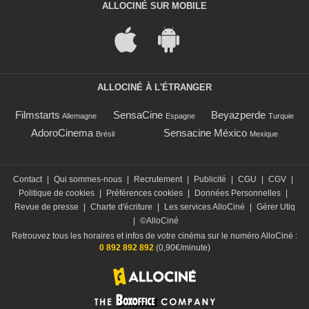
ALLOCINÉ SUR MOBILE
ALLOCINÉ À L'ÉTRANGER
Filmstarts
SensaCine
Beyazperde
Allemagne
Espagne
Turquie
AdoroCinema
Sensacine México
Brésil
Mexique
Contact
|
Qui sommes-nous
|
Recrutement
|
Publicité
|
CGU
|
CGV
|
Politique de cookies
|
Préférences cookies
|
Données Personnelles
|
Revue de presse
|
Charte d'écriture
|
Les services AlloCiné
|
Gérer Utiq
|
©AlloCiné
Retrouvez tous les horaires et infos de votre cinéma sur le numéro AlloCiné :
0 892 892 892
(0,90€/minute)