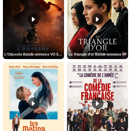
L'Odyssée Bande-annonce VO STFR
Le Triangle d'or Bande-annonce VF