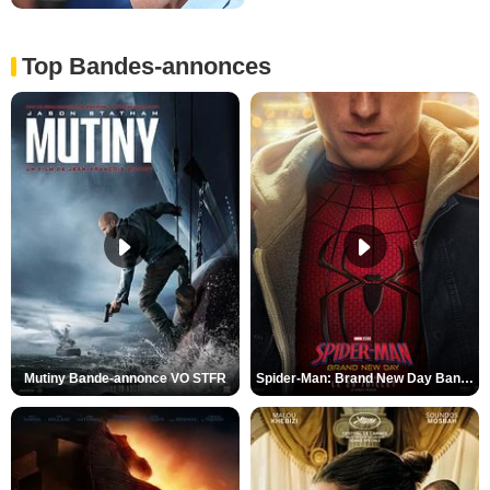
Top Bandes-annonces
Mutiny Bande-annonce VO STFR
Spider-Man: Brand New Day Bande-annonce VO STFR