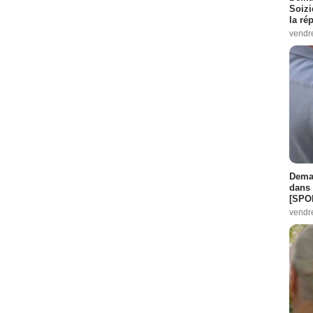
Soizi
la ré
vendr
Demai
dans 
[SPO
vendr