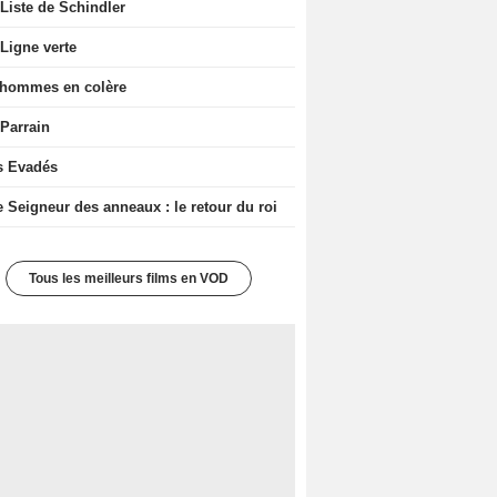
Liste de Schindler
Ligne verte
 hommes en colère
 Parrain
s Evadés
e Seigneur des anneaux : le retour du roi
Tous les meilleurs films en VOD