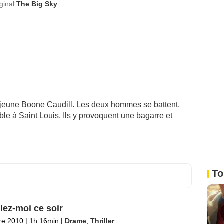
iginal
The Big Sky
 jeune Boone Caudill. Les deux hommes se battent,
e à Saint Louis. Ils y provoquent une bagarre et
To
lez-moi ce soir
re 2010
|
1h 16min
|
Drame
,
Thriller