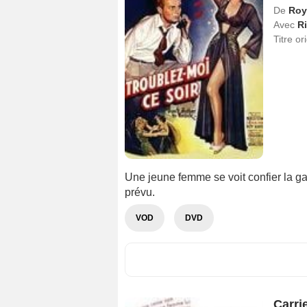
De
Roy
Avec
R
Titre or
Une jeune femme se voit confier la g
prévu.
VOD
DVD
Carri