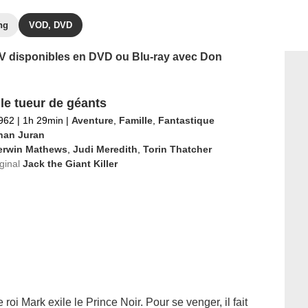
ng
VOD, DVD
 TV disponibles en DVD ou Blu-ray avec Don
 le tueur de géants
1962
|
1h 29min
|
Aventure
,
Famille
,
Fantastique
han Juran
erwin Mathews
,
Judi Meredith
,
Torin Thatcher
iginal
Jack the Giant Killer
roi Mark exile le Prince Noir. Pour se venger, il fait