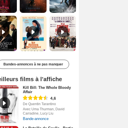
Le Triangle d'or Bande-annonce VF
Les Matins merveilleux Bande-annonce VF
De la Comédie-Française Teaser VF
Bandes-annonces à ne pas manquer
illeurs films à l'affiche
Kill Bill: The Whole Bloody
Affair
4,6
De Quentin Tarantino
Avec Uma Thurman, David
Carradine, Lucy Liu
Bande-annonce