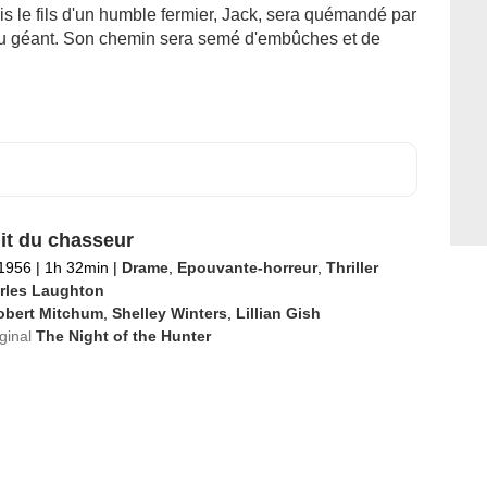
Mais le fils d'un humble fermier, Jack, sera quémandé par
es du géant. Son chemin sera semé d'embûches et de
it du chasseur
 1956
|
1h 32min
|
Drame
,
Epouvante-horreur
,
Thriller
rles Laughton
obert Mitchum
,
Shelley Winters
,
Lillian Gish
iginal
The Night of the Hunter