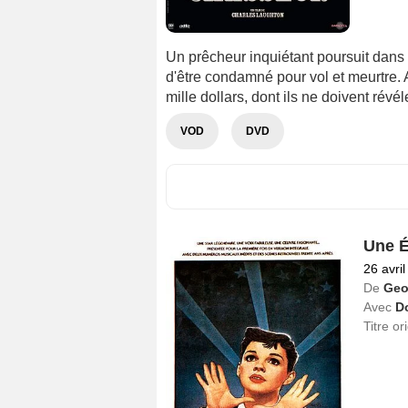
Un prêcheur inquiétant poursuit dans 
d'être condamné pour vol et meurtre. A
mille dollars, dont ils ne doivent révél
VOD
DVD
Une É
26 avri
De
Geo
Avec
D
Titre or