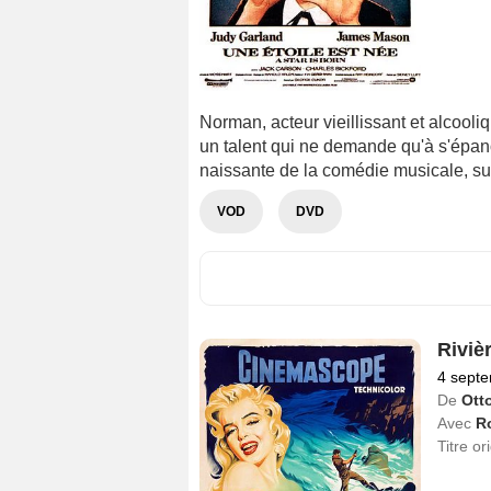
Norman, acteur vieillissant et alcool
un talent qui ne demande qu'à s'épano
naissante de la comédie musicale, su
VOD
DVD
Riviè
4 sept
De
Ott
Avec
R
Titre or