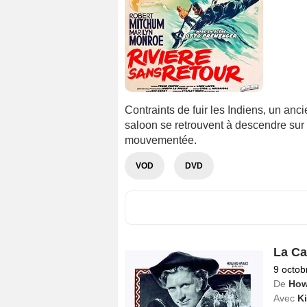
Contraints de fuir les Indiens, un anci
saloon se retrouvent à descendre sur 
mouvementée.
VOD
DVD
La Ca
9 octob
De
How
Avec
K