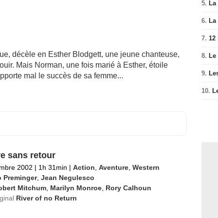
5.
La 
6.
La 
7.
12
ique, décèle en Esther Blodgett, une jeune chanteuse,
8.
Le
uir. Mais Norman, une fois marié à Esther, étoile
9.
Le
pporte mal le succès de sa femme...
10.
L
re sans retour
embre 2002
|
1h 31min
|
Action
,
Aventure
,
Western
o Preminger
,
Jean Negulesco
obert Mitchum
,
Marilyn Monroe
,
Rory Calhoun
iginal
River of no Return