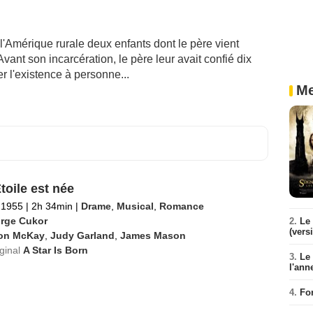
l'Amérique rurale deux enfants dont le père vient
vant son incarcération, le père leur avait confié dix
er l'existence à personne...
Me
toile est née
l 1955
|
2h 34min
|
Drame
,
Musical
,
Romance
rge Cukor
2.
Le 
(vers
on McKay
,
Judy Garland
,
James Mason
iginal
A Star Is Born
3.
Le
l'ann
4.
Fo