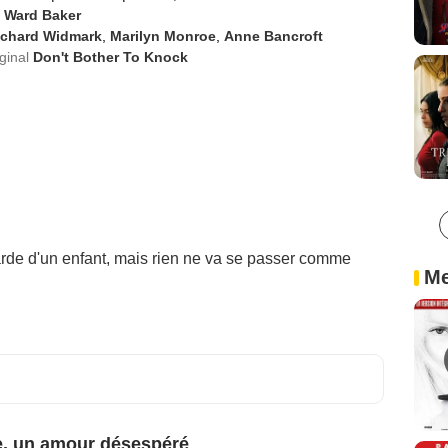
 Ward Baker
ichard Widmark
,
Marilyn Monroe
,
Anne Bancroft
iginal
Don't Bother To Knock
arde d'un enfant, mais rien ne va se passer comme
Me
e, un amour désespéré