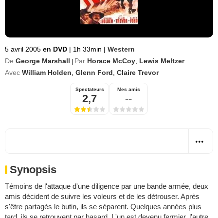
5 avril 2005
en DVD
|
1h 33min
|
Western
De
George Marshall
Par
Horace McCoy
,
Lewis Meltzer
|
Avec
William Holden
,
Glenn Ford
,
Claire Trevor
Spectateurs
Mes amis
2,7
--
Synopsis
Témoins de l'attaque d'une diligence par une bande armée, deux
amis décident de suivre les voleurs et de les détrouser. Après
s'être partagés le butin, ils se séparent. Quelques années plus
tard, ils se retrouvent par hasard. L'un est devenu fermier, l'autre