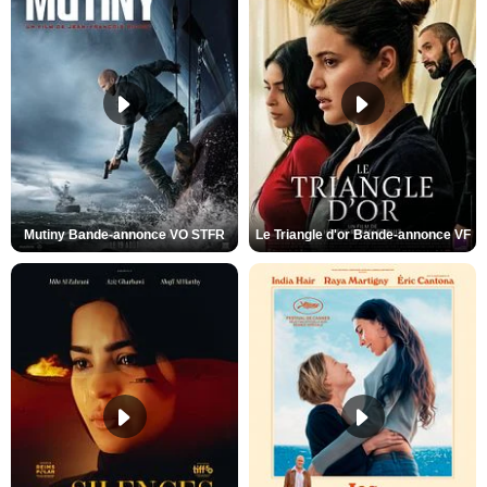
Mutiny Bande-annonce VO STFR
Le Triangle d'or Bande-annonce VF