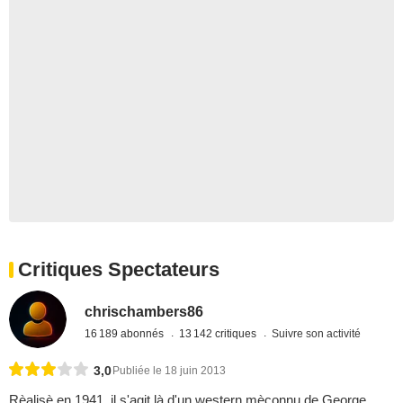
Critiques Spectateurs
chrischambers86
16 189 abonnés
13 142 critiques
Suivre son activité
3,0
Publiée le 18 juin 2013
Rèalisè en 1941, il s'agit là d'un western mèconnu de George