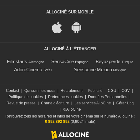
ALLOCINÉ SUR MOBILE
ALLOCINÉ À L'ÉTRANGER
Filmstarts
SensaCine
Beyazperde
Allemagne
Espagne
Turquie
AdoroCinema
Sensacine México
Brésil
Mexique
Contact
|
Qui sommes-nous
|
Recrutement
|
Publicité
|
CGU
|
CGV
|
Politique de cookies
|
Préférences cookies
|
Données Personnelles
|
Revue de presse
|
Charte d'écriture
|
Les services AlloCiné
|
Gérer Utiq
|
©AlloCiné
Retrouvez tous les horaires et infos de votre cinéma sur le numéro AlloCiné :
0 892 892 892
(0,90€/minute)