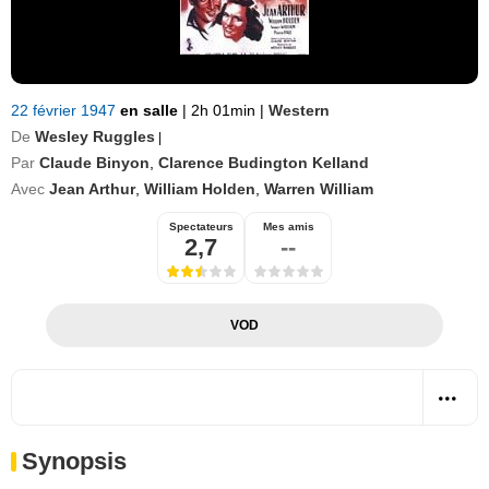
22 février 1947
en salle
|
2h 01min
|
Western
De
Wesley Ruggles
|
Par
Claude Binyon
,
Clarence Budington Kelland
Avec
Jean Arthur
,
William Holden
,
Warren William
Spectateurs
Mes amis
2,7
--
VOD
Synopsis