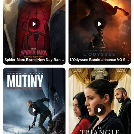
Spider-Man: Brand New Day Bande-annonce VO STFR
L'Odyssée Bande-annonce VO STFR