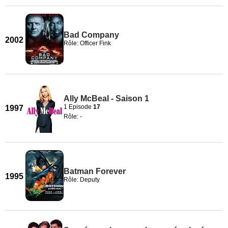
Bad Company
2002
Rôle: Officer Fink
Ally McBeal - Saison 1
1 Episode
17
1997
Rôle: -
Batman Forever
1995
Rôle: Deputy