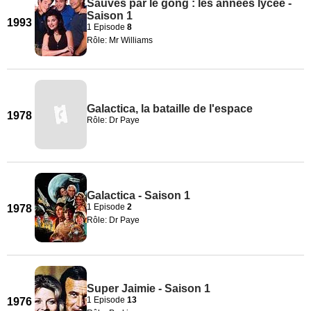
Sauvés par le gong : les années lycée -
Saison 1
1993
1 Episode
8
Rôle: Mr Williams
Galactica, la bataille de l'espace
1978
Rôle: Dr Paye
Galactica - Saison 1
1 Episode
2
1978
Rôle: Dr Paye
Super Jaimie - Saison 1
1 Episode
13
1976