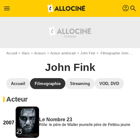
profil
menu
search
Accueil
Stars
Acteurs
Acteur américain
John Fink
Filmographie John Fink
John Fink
Accueil
Filmographie
Streaming
VOD, DVD
Acteur
Le Nombre 23
2007
Rôle: le père de Walter jeune/le père de Petitou jeune