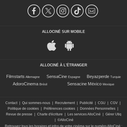
ALLOCINÉ SUR MOBILE
ALLOCINÉ À L'ÉTRANGER
Filmstarts
SensaCine
Beyazperde
Allemagne
Espagne
Turquie
AdoroCinema
Sensacine México
Brésil
Mexique
Contact
|
Qui sommes-nous
|
Recrutement
|
Publicité
|
CGU
|
CGV
|
Politique de cookies
|
Préférences cookies
|
Données Personnelles
|
Revue de presse
|
Charte d'écriture
|
Les services AlloCiné
|
Gérer Utiq
|
©AlloCiné
Retrouvez tous les horaires et infos de votre cinéma sur le numéro AlloCiné :