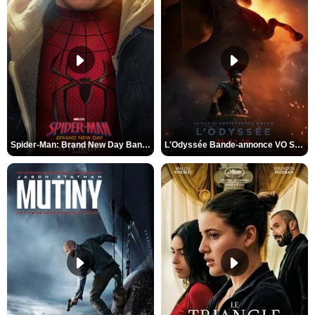
Spider-Man: Brand New Day Bande-annonce VO STFR
L'Odyssée Bande-annonce VO STFR