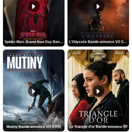
Spider-Man: Brand New Day Bande-annonce VO STFR
L'Odyssée Bande-annonce VO STFR
Mutiny Bande-annonce VO STFR
Le Triangle d'or Bande-annonce VF