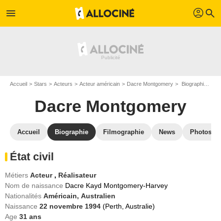
profil
menu
search
Accueil
Stars
Acteurs
Acteur américain
Dacre Montgomery
Biographie Dacre Montgomery
Dacre Montgomery
Accueil
Biographie
Filmographie
News
Photos
État civil
Métiers
Acteur
,
Réalisateur
Nom de naissance
Dacre Kayd Montgomery-Harvey
Nationalités
Américain,
Australien
Naissance
22 novembre 1994
(Perth, Australie)
Age
31
ans