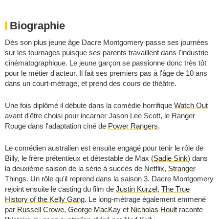
Biographie
Dès son plus jeune âge Dacre Montgomery passe ses journées
sur les tournages puisque ses parents travaillent dans l'industrie
cinématographique. Le jeune garçon se passionne donc très tôt
pour le métier d'acteur. Il fait ses premiers pas à l'âge de 10 ans
dans un court-métrage, et prend des cours de théâtre.
Une fois diplômé il débute dans la comédie horrifique
Watch Out
avant d'être choisi pour incarner Jason Lee Scott, le Ranger
Rouge dans l'adaptation ciné de
Power Rangers
.
Le comédien australien est ensuite engagé pour tenir le rôle de
Billy, le frère prétentieux et détestable de Max (
Sadie Sink
) dans
la deuxième saison de la série à succès de Netflix,
Stranger
Things
. Un rôle qu'il reprend dans la saison 3. Dacre Montgomery
rejoint ensuite le casting du film de
Justin Kurzel
,
The True
History of the Kelly Gang
. Le long-métrage également emmené
par
Russell Crowe
,
George MacKay
et
Nicholas Hoult
raconte