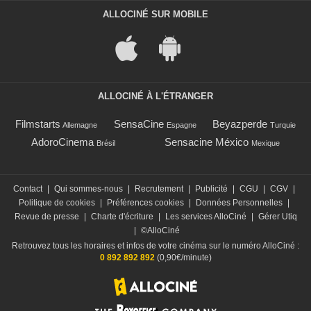
ALLOCINÉ SUR MOBILE
ALLOCINÉ À L'ÉTRANGER
Filmstarts
SensaCine
Beyazperde
Allemagne
Espagne
Turquie
AdoroCinema
Sensacine México
Brésil
Mexique
Contact
|
Qui sommes-nous
|
Recrutement
|
Publicité
|
CGU
|
CGV
|
Politique de cookies
|
Préférences cookies
|
Données Personnelles
|
Revue de presse
|
Charte d'écriture
|
Les services AlloCiné
|
Gérer Utiq
|
©AlloCiné
Retrouvez tous les horaires et infos de votre cinéma sur le numéro AlloCiné :
0 892 892 892
(0,90€/minute)