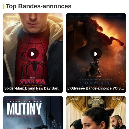
Top Bandes-annonces
Spider-Man: Brand New Day Bande-annonce VO STFR
L'Odyssée Bande-annonce VO STFR