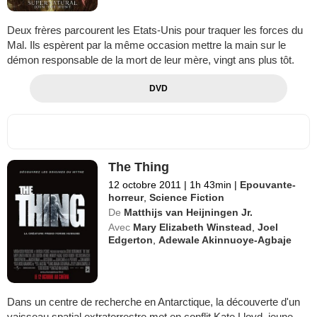
Deux frères parcourent les Etats-Unis pour traquer les forces du
Mal. Ils espèrent par la même occasion mettre la main sur le
démon responsable de la mort de leur mère, vingt ans plus tôt.
DVD
The Thing
12 octobre 2011
|
1h 43min
|
Epouvante-
horreur
,
Science Fiction
De
Matthijs van Heijningen Jr.
Avec
Mary Elizabeth Winstead
,
Joel
Edgerton
,
Adewale Akinnuoye-Agbaje
Dans un centre de recherche en Antarctique, la découverte d'un
vaisseau spatial extraterrestre met en conflit Kate Lloyd, jeune