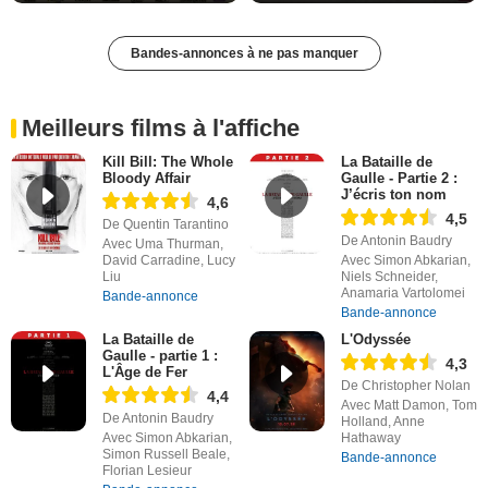
Bandes-annonces à ne pas manquer
Meilleurs films à l'affiche
Kill Bill: The Whole
La Bataille de
Bloody Affair
Gaulle - Partie 2 :
J’écris ton nom
4,6
4,5
De Quentin Tarantino
De Antonin Baudry
Avec Uma Thurman,
David Carradine, Lucy
Avec Simon Abkarian,
Liu
Niels Schneider,
Anamaria Vartolomei
Bande-annonce
Bande-annonce
La Bataille de
L'Odyssée
Gaulle - partie 1 :
4,3
L'Âge de Fer
De Christopher Nolan
4,4
Avec Matt Damon, Tom
De Antonin Baudry
Holland, Anne
Avec Simon Abkarian,
Hathaway
Simon Russell Beale,
Bande-annonce
Florian Lesieur