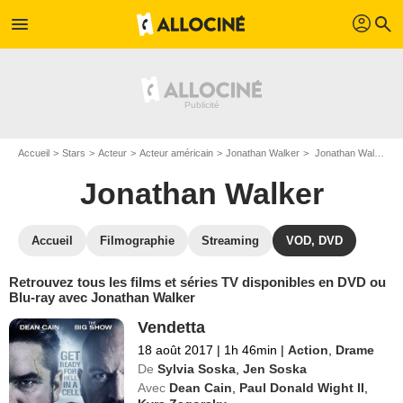
profil
menu
search
Accueil
Stars
Acteur
Acteur américain
Jonathan Walker
Jonathan Walker : ses Blu-Ray, DVD, VOD, SVOD
Jonathan Walker
Accueil
Filmographie
Streaming
VOD, DVD
Retrouvez tous les films et séries TV disponibles en DVD ou
Blu-ray avec Jonathan Walker
Vendetta
18 août 2017
|
1h 46min
|
Action
,
Drame
De
Sylvia Soska
,
Jen Soska
Avec
Dean Cain
,
Paul Donald Wight II
,