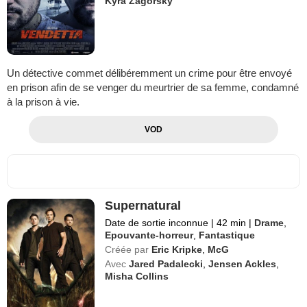
Kyra Zagorsky
Un détective commet délibéremment un crime pour être envoyé
en prison afin de se venger du meurtrier de sa femme, condamné
à la prison à vie.
VOD
Supernatural
Date de sortie inconnue
|
42 min
|
Drame
,
Epouvante-horreur
,
Fantastique
Créée par
Eric Kripke
,
McG
Avec
Jared Padalecki
,
Jensen Ackles
,
Misha Collins