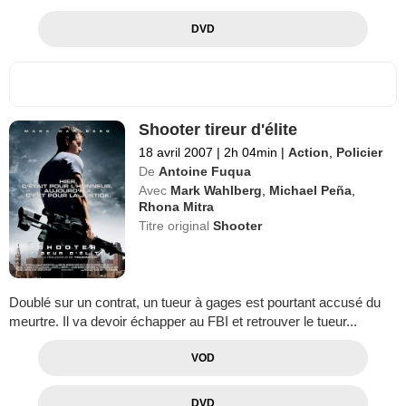
DVD
Shooter tireur d'élite
18 avril 2007
|
2h 04min
|
Action
,
Policier
De
Antoine Fuqua
Avec
Mark Wahlberg
,
Michael Peña
,
Rhona Mitra
Titre original
Shooter
Doublé sur un contrat, un tueur à gages est pourtant accusé du
meurtre. Il va devoir échapper au FBI et retrouver le tueur...
VOD
DVD