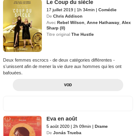
Le Coup du siècle
17 juillet 2019
|
1h 34min
|
Comédie
De
Chris Addison
Avec
Rebel Wilson
,
Anne Hathaway
,
Alex
Sharp (II)
Titre original
The Hustle
Deux femmes escrocs - de deux catégories différentes -
s'unissent afin de mener la vie dure aux hommes qui les ont
bafouées.
VOD
Eva en août
5 août 2020
|
2h 09min
|
Drame
De
Jonás Trueba