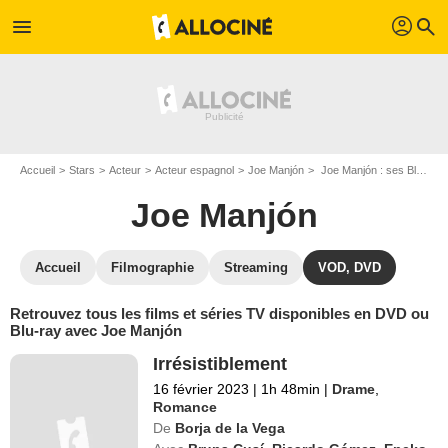
profil
menu
search
Accueil
Stars
Acteur
Acteur espagnol
Joe Manjón
Joe Manjón : ses Blu-Ray, DVD, VOD, SVOD
Joe Manjón
Accueil
Filmographie
Streaming
VOD, DVD
Retrouvez tous les films et séries TV disponibles en DVD ou
Blu-ray avec Joe Manjón
Irrésistiblement
16 février 2023
|
1h 48min
|
Drame
,
Romance
De
Borja de la Vega