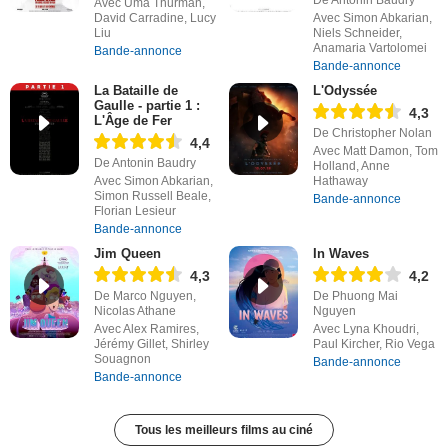
De Antonin Baudry
Avec Uma Thurman,
David Carradine, Lucy
Avec Simon Abkarian,
Liu
Niels Schneider,
Anamaria Vartolomei
Bande-annonce
Bande-annonce
La Bataille de
L'Odyssée
Gaulle - partie 1 :
4,3
L'Âge de Fer
De Christopher Nolan
4,4
Avec Matt Damon, Tom
De Antonin Baudry
Holland, Anne
Avec Simon Abkarian,
Hathaway
Simon Russell Beale,
Bande-annonce
Florian Lesieur
Bande-annonce
Jim Queen
In Waves
4,3
4,2
De Marco Nguyen,
De Phuong Mai
Nicolas Athane
Nguyen
Avec Alex Ramires,
Avec Lyna Khoudri,
Jérémy Gillet, Shirley
Paul Kircher, Rio Vega
Souagnon
Bande-annonce
Bande-annonce
Tous les meilleurs films au ciné