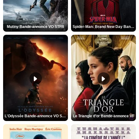
Mutiny Bande-annonce VO STFR
Spider-Man: Brand New Day Bande-annonce VO STFR
L'Odyssée Bande-annonce VO STFR
Le Triangle d'or Bande-annonce VF