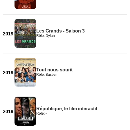
Les Grands - Saison 3
2019
Rôle: Dylan
Tout nous sourit
2019
Rôle: Bastien
République, le film interactif
2019
Rôle: -