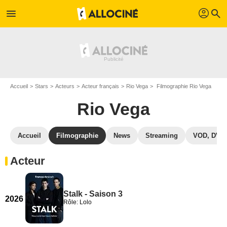
profil
menu
search
Accueil
Stars
Acteurs
Acteur français
Rio Vega
Filmographie Rio Vega
Rio Vega
Accueil
Filmographie
News
Streaming
VOD, DVD
Acteur
Stalk - Saison 3
2026
Rôle: Lolo