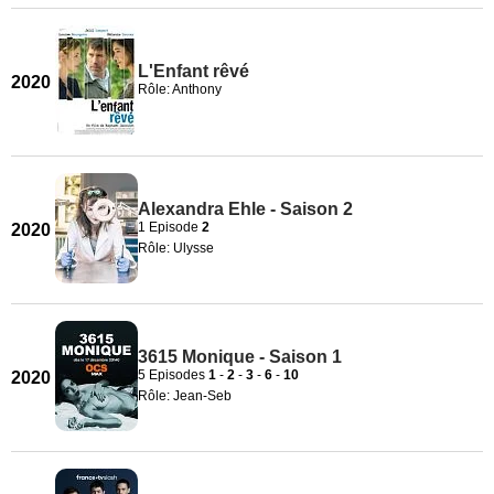
L'Enfant rêvé
2020
Rôle: Anthony
Alexandra Ehle - Saison 2
1 Episode
2
2020
Rôle: Ulysse
3615 Monique - Saison 1
5 Episodes
1
-
2
-
3
-
6
-
10
2020
Rôle: Jean-Seb