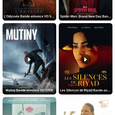
L'Odyssée Bande-annonce VO STFR
Spider-Man: Brand New Day Bande-annonce VO STFR
Mutiny Bande-annonce VO STFR
Les Silences de Riyad Bande-annonce VO STFR