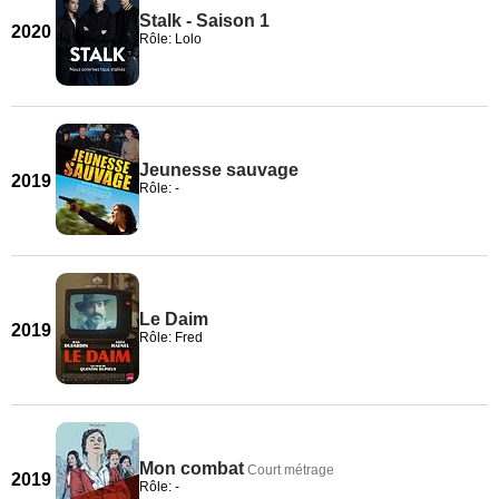
Stalk - Saison 1
2020
Rôle: Lolo
Jeunesse sauvage
2019
Rôle: -
Le Daim
2019
Rôle: Fred
Mon combat
Court métrage
2019
Rôle: -