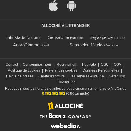
ALLOCINÉ À L'ÉTRANGER
Filmstarts
SensaCine
Beyazperde
Allemagne
Espagne
Turquie
AdoroCinema
Sensacine México
Brésil
Mexique
Contact
|
Qui sommes-nous
|
Recrutement
|
Publicité
|
CGU
|
CGV
|
Politique de cookies
|
Préférences cookies
|
Données Personnelles
|
Revue de presse
|
Charte d'écriture
|
Les services AlloCiné
|
Gérer Utiq
|
©AlloCiné
Retrouvez tous les horaires et infos de votre cinéma sur le numéro AlloCiné :
0 892 892 892
(0,90€/minute)