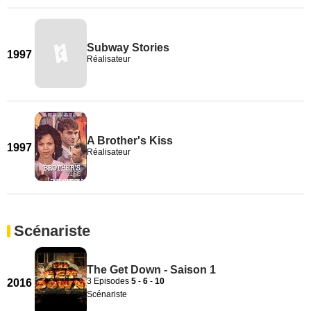
Subway Stories
1997
Réalisateur
A Brother's Kiss
1997
Réalisateur
Scénariste
The Get Down - Saison 1
3 Episodes
5
-
6
-
10
2016
Scénariste