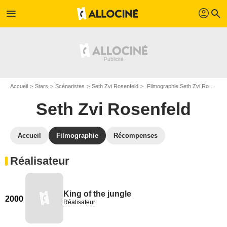
profil
menu
search
Accueil
Stars
Scénaristes
Seth Zvi Rosenfeld
Filmographie Seth Zvi Rosenfeld
Seth Zvi Rosenfeld
Accueil
Filmographie
Récompenses
Réalisateur
King of the jungle
2000
Réalisateur