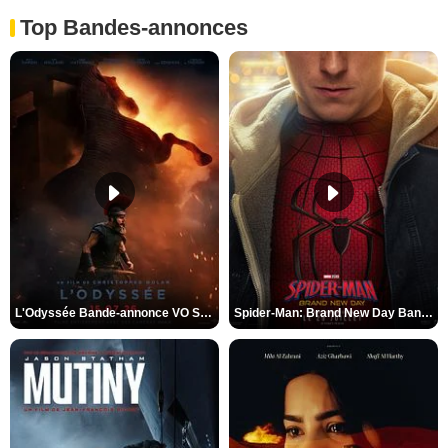
Top Bandes-annonces
L'Odyssée Bande-annonce VO STFR
Spider-Man: Brand New Day Bande-annonce VO STFR