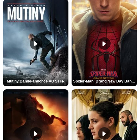
Mutiny Bande-annonce VO STFR
Spider-Man: Brand New Day Bande-annonce VO STFR