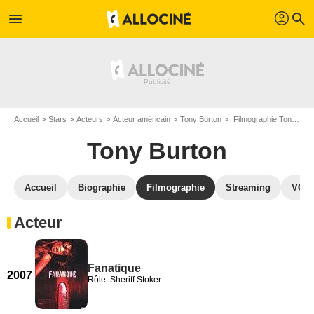
profil
menu
search
Accueil
Stars
Acteurs
Acteur américain
Tony Burton
Filmographie Tony Burton
Tony Burton
Accueil
Biographie
Filmographie
Streaming
VOD,
Acteur
Fanatique
2007
Rôle: Sheriff Stoker