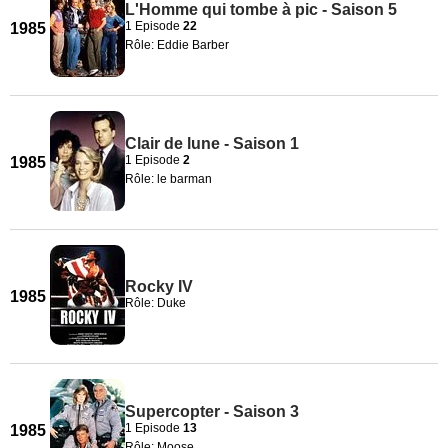
L'Homme qui tombe à pic - Saison 5
1 Episode
22
1985
Rôle: Eddie Barber
Clair de lune - Saison 1
1 Episode
2
1985
Rôle: le barman
Rocky IV
1985
Rôle: Duke
Supercopter - Saison 3
1 Episode
13
1985
Rôle: Moose