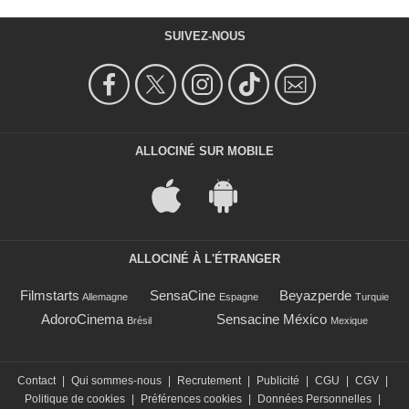
SUIVEZ-NOUS
ALLOCINÉ SUR MOBILE
ALLOCINÉ À L'ÉTRANGER
Filmstarts
SensaCine
Beyazperde
Allemagne
Espagne
Turquie
AdoroCinema
Sensacine México
Brésil
Mexique
Contact
|
Qui sommes-nous
|
Recrutement
|
Publicité
|
CGU
|
CGV
|
Politique de cookies
|
Préférences cookies
|
Données Personnelles
|