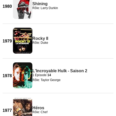
Shining
1980
Rôle: Larry Durkin
Rocky II
1979
Rôle: Duke
L'Incroyable Hulk - Saison 2
1 Episode
14
1978
Rôle: Taylor George
Héros
1977
Rôle: Chef