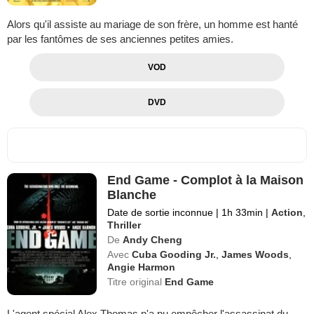
Alors qu'il assiste au mariage de son frère, un homme est hanté
par les fantômes de ses anciennes petites amies.
VOD
DVD
End Game - Complot à la Maison
Blanche
Date de sortie inconnue
|
1h 33min
|
Action
,
Thriller
De
Andy Cheng
Avec
Cuba Gooding Jr.
,
James Woods
,
Angie Harmon
Titre original
End Game
L'agent spécial Alex Thomas n'a pu empêcher l'assassinat du