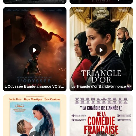
L'Odyssée Bande-annonce VO STFR
Le Triangle d'or Bande-annonce VF