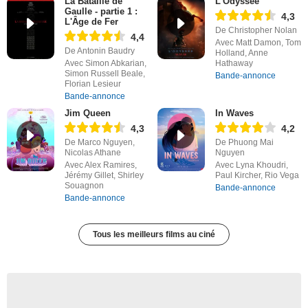
La Bataille de
L'Odyssée
Gaulle - partie 1 :
4,3
L'Âge de Fer
De Christopher Nolan
4,4
Avec Matt Damon, Tom
De Antonin Baudry
Holland, Anne
Avec Simon Abkarian,
Hathaway
Simon Russell Beale,
Bande-annonce
Florian Lesieur
Bande-annonce
Jim Queen
In Waves
4,3
4,2
De Marco Nguyen,
De Phuong Mai
Nicolas Athane
Nguyen
Avec Alex Ramires,
Avec Lyna Khoudri,
Jérémy Gillet, Shirley
Paul Kircher, Rio Vega
Souagnon
Bande-annonce
Bande-annonce
Tous les meilleurs films au ciné