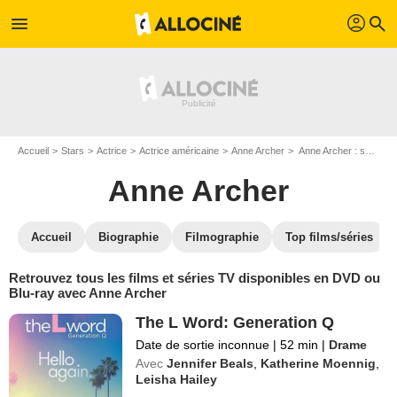
profil
menu
search
Accueil
Stars
Actrice
Actrice américaine
Anne Archer
Anne Archer : ses Blu-Ray, DVD, VOD, SVOD
Anne Archer
Accueil
Biographie
Filmographie
Top films/séries
Retrouvez tous les films et séries TV disponibles en DVD ou
Blu-ray avec Anne Archer
The L Word: Generation Q
Date de sortie inconnue
|
52 min
|
Drame
Avec
Jennifer Beals
,
Katherine Moennig
,
Leisha Hailey