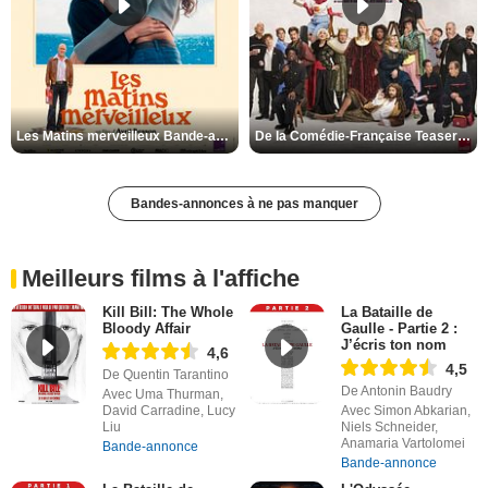
Les Matins merveilleux Bande-annonce VF
De la Comédie-Française Teaser VF
Bandes-annonces à ne pas manquer
Meilleurs films à l'affiche
Kill Bill: The Whole
La Bataille de
Bloody Affair
Gaulle - Partie 2 :
J’écris ton nom
4,6
4,5
De Quentin Tarantino
De Antonin Baudry
Avec Uma Thurman,
David Carradine, Lucy
Avec Simon Abkarian,
Liu
Niels Schneider,
Anamaria Vartolomei
Bande-annonce
Bande-annonce