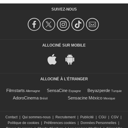
SUIVEZ-NOUS
ALLOCINÉ SUR MOBILE
ALLOCINÉ À L'ÉTRANGER
Filmstarts
SensaCine
Beyazperde
Allemagne
Espagne
Turquie
AdoroCinema
Sensacine México
Brésil
Mexique
Contact
|
Qui sommes-nous
|
Recrutement
|
Publicité
|
CGU
|
CGV
|
Politique de cookies
|
Préférences cookies
|
Données Personnelles
|