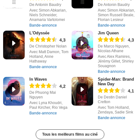
De Antonin Baudry
De Antonin Baudry
Avec Simon Abkarian,
Avec Simon Abkarian,
Niels Schneider,
Simon Russell Beale,
Anamaria Vartolomei
Florian Lesieur
Bande-annonce
Bande-annonce
L'Odyssée
Jim Queen
4,3
4,3
De Christopher Nolan
De Marco Nguyen,
Nicolas Athane
Avec Matt Damon, Tom
Holland, Anne
Avec Alex Ramires,
Hathaway
Jérémy Gillet, Shirley
Souagnon
Bande-annonce
Bande-annonce
In Waves
Spider-Man: Brand
New Day
4,2
4,1
De Phuong Mai
Nguyen
De Destin Daniel
Cretton
Avec Lyna Khoudri,
Paul Kircher, Rio Vega
Avec Tom Holland,
Zendaya, Sadie Sink
Bande-annonce
Bande-annonce
Tous les meilleurs films au ciné