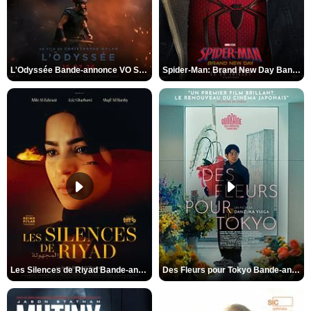
L'Odyssée Bande-annonce VO STFR
Spider-Man: Brand New Day Bande-annonce VO STFR
Les Silences de Riyad Bande-annonce VO STFR
Des Fleurs pour Tokyo Bande-annonce VO STFR