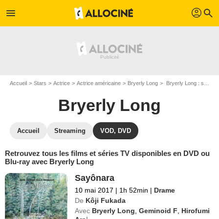
profil
menu
search
Accueil
Stars
Actrice
Actrice américaine
Bryerly Long
Bryerly Long : ses Blu-Ray, DVD, VOD, SVOD
Bryerly Long
Accueil
Streaming
VOD, DVD
Retrouvez tous les films et séries TV disponibles en DVD ou
Blu-ray avec Bryerly Long
Sayônara
10 mai 2017
|
1h 52min
|
Drame
De
Kôji Fukada
Avec
Bryerly Long
,
Geminoid F
,
Hirofumi