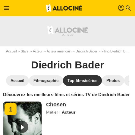
profil
menu
search
Accueil
Stars
Acteur
Acteur américain
Diedrich Bader
Filmo Diedrich Bader
Diedrich Bader
Accueil
Filmographie
Top films/séries
Photos
St
Découvrez les meilleurs films et séries TV de Diedrich Bader
Chosen
1
Métier :
Acteur