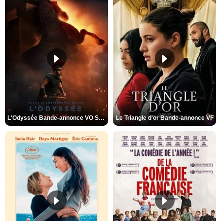
L'Odyssée Bande-annonce VO STFR
Le Triangle d'or Bande-annonce VF