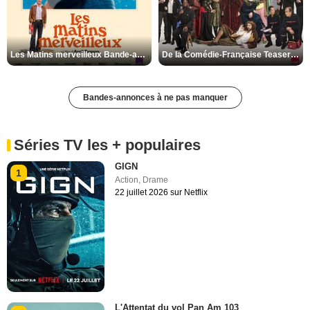
Les Matins merveilleux Bande-annonce VF
De la Comédie-Française Teaser VF
Bandes-annonces à ne pas manquer
Séries TV les + populaires
GIGN
1
Action
,
Drame
22 juillet 2026 sur Netflix
L'Attentat du vol Pan Am 103