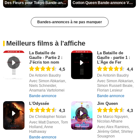
Des Fleurs pour Tokyo Bande-annonce VO STFR
Cotton Queen Bande-annonce VO STFR
Bandes-annonces à ne pas manquer
Meilleurs films à l'affiche
La Bataille de
La Bataille de
Gaulle - Partie 2 :
Gaulle - partie 1 :
J’écris ton nom
L'Âge de Fer
4,5
4,4
De Antonin Baudry
De Antonin Baudry
Avec Simon Abkarian,
Avec Simon Abkarian,
Niels Schneider,
Simon Russell Beale,
Anamaria Vartolomei
Florian Lesieur
Bande-annonce
Bande-annonce
L'Odyssée
Jim Queen
4,3
4,3
De Christopher Nolan
De Marco Nguyen,
Nicolas Athane
Avec Matt Damon, Tom
Holland, Anne
Avec Alex Ramires,
Hathaway
Jérémy Gillet, Shirley
Souagnon
Bande-annonce