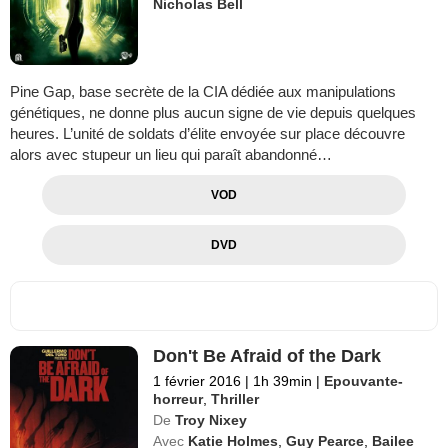
Nicholas Bell
Pine Gap, base secrète de la CIA dédiée aux manipulations
génétiques, ne donne plus aucun signe de vie depuis quelques
heures. L’unité de soldats d’élite envoyée sur place découvre
alors avec stupeur un lieu qui paraît abandonné…
VOD
DVD
Don't Be Afraid of the Dark
1 février 2016
|
1h 39min
|
Epouvante-
horreur
,
Thriller
De
Troy Nixey
Avec
Katie Holmes
,
Guy Pearce
,
Bailee