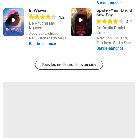
Bande-annonce
In Waves
Spider-Man: Brand
New Day
4,2
4,1
De Phuong Mai
Nguyen
De Destin Daniel
Cretton
Avec Lyna Khoudri,
Paul Kircher, Rio Vega
Avec Tom Holland,
Zendaya, Sadie Sink
Bande-annonce
Bande-annonce
Tous les meilleurs films au ciné