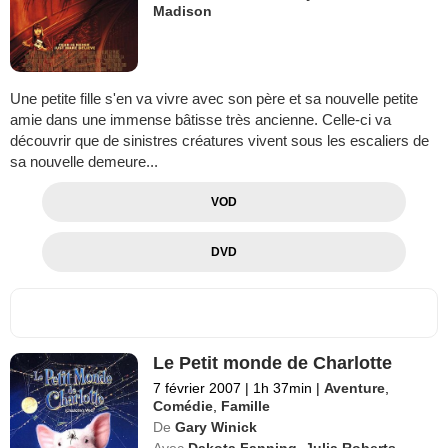
Madison
Une petite fille s'en va vivre avec son père et sa nouvelle petite
amie dans une immense bâtisse très ancienne. Celle-ci va
découvrir que de sinistres créatures vivent sous les escaliers de
sa nouvelle demeure...
VOD
DVD
Le Petit monde de Charlotte
7 février 2007
|
1h 37min
|
Aventure
,
Comédie
,
Famille
De
Gary Winick
Avec
Dakota Fanning
,
Julia Roberts
,