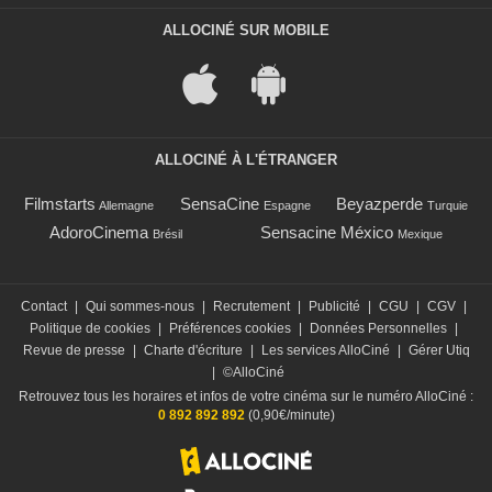
ALLOCINÉ SUR MOBILE
ALLOCINÉ À L'ÉTRANGER
Filmstarts
SensaCine
Beyazperde
Allemagne
Espagne
Turquie
AdoroCinema
Sensacine México
Brésil
Mexique
Contact
|
Qui sommes-nous
|
Recrutement
|
Publicité
|
CGU
|
CGV
|
Politique de cookies
|
Préférences cookies
|
Données Personnelles
|
Revue de presse
|
Charte d'écriture
|
Les services AlloCiné
|
Gérer Utiq
|
©AlloCiné
Retrouvez tous les horaires et infos de votre cinéma sur le numéro AlloCiné :
0 892 892 892
(0,90€/minute)