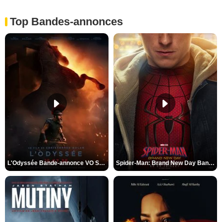
Top Bandes-annonces
L'Odyssée Bande-annonce VO STFR
Spider-Man: Brand New Day Bande-annonce VO STFR