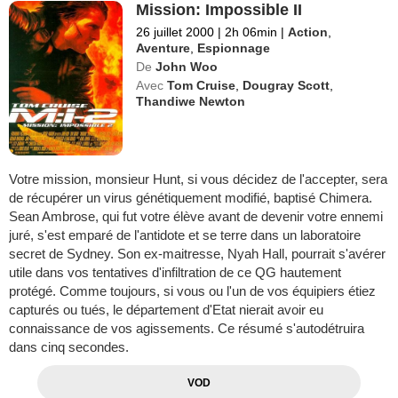
Mission: Impossible II
26 juillet 2000
|
2h 06min
|
Action
,
Aventure
,
Espionnage
De
John Woo
Avec
Tom Cruise
,
Dougray Scott
,
Thandiwe Newton
Votre mission, monsieur Hunt, si vous décidez de l'accepter, sera
de récupérer un virus génétiquement modifié, baptisé Chimera.
Sean Ambrose, qui fut votre élève avant de devenir votre ennemi
juré, s'est emparé de l'antidote et se terre dans un laboratoire
secret de Sydney. Son ex-maitresse, Nyah Hall, pourrait s'avérer
utile dans vos tentatives d'infiltration de ce QG hautement
protégé. Comme toujours, si vous ou l'un de vos équipiers étiez
capturés ou tués, le département d'Etat nierait avoir eu
connaissance de vos agissements. Ce résumé s'autodétruira
dans cinq secondes.
VOD