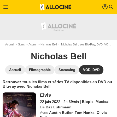
profil
menu
search
Accueil
Stars
Acteur
Nicholas Bell
Nicholas Bell : ses Blu-Ray, DVD, VOD, SVOD
Nicholas Bell
Accueil
Filmographie
Streaming
VOD, DVD
Retrouvez tous les films et séries TV disponibles en DVD ou
Blu-ray avec Nicholas Bell
Elvis
22 juin 2022
|
2h 39min
|
Biopic
,
Musical
De
Baz Luhrmann
Avec
Austin Butler
,
Tom Hanks
,
Olivia