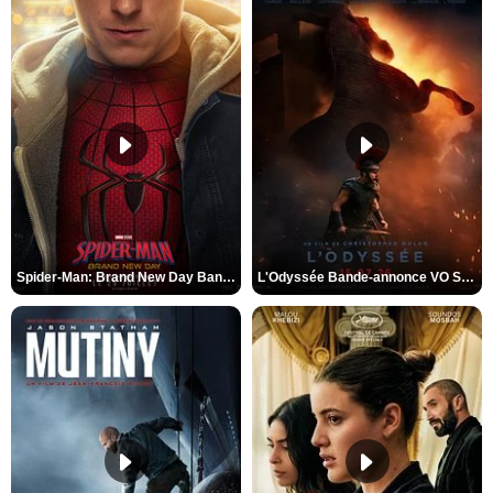
Spider-Man: Brand New Day Bande-annonce VO STFR
L'Odyssée Bande-annonce VO STFR