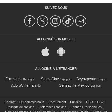
SUIVEZ-NOUS
ALLOCINÉ SUR MOBILE
ALLOCINÉ À L'ÉTRANGER
Filmstarts
SensaCine
Beyazperde
Allemagne
Espagne
Turquie
AdoroCinema
Sensacine México
Brésil
Mexique
Contact
|
Qui sommes-nous
|
Recrutement
|
Publicité
|
CGU
|
CGV
|
Politique de cookies
|
Préférences cookies
|
Données Personnelles
|