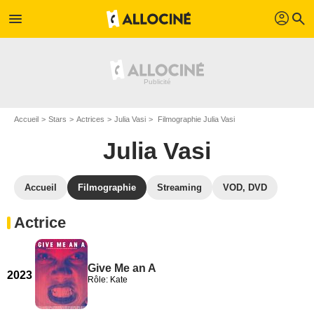
profil
menu
search
Accueil
Stars
Actrices
Julia Vasi
Filmographie Julia Vasi
Julia Vasi
Accueil
Filmographie
Streaming
VOD, DVD
Actrice
Give Me an A
2023
Rôle: Kate