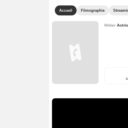
Accueil
Filmographie
Streami
Métier
Actri
a