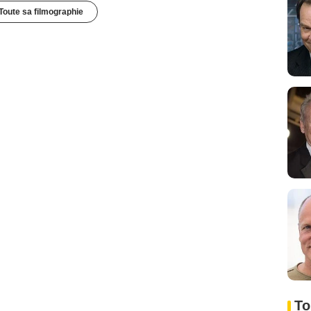
Toute sa filmographie
To