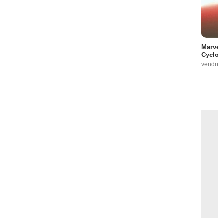
Marve
Cyclo
vendr