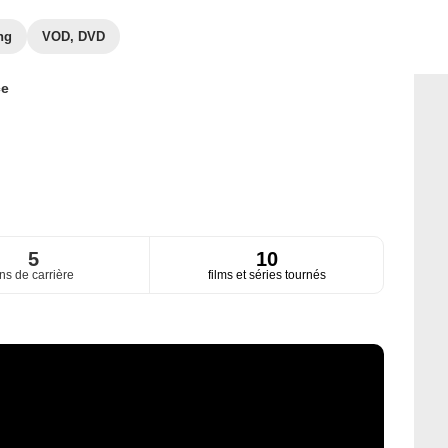
ng
VOD, DVD
ce
5
10
ns de carrière
films et séries tournés