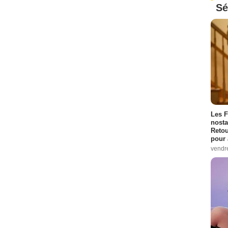
Sé
Les F
nosta
Retou
pour 
vendr