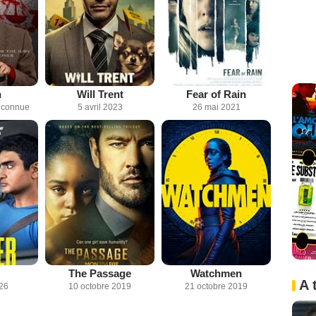
n
Will Trent
Fear of Rain
inconnue
5 avril 2023
26 mai 2021
The Passage
Watchmen
A 
026
10 octobre 2019
21 octobre 2019