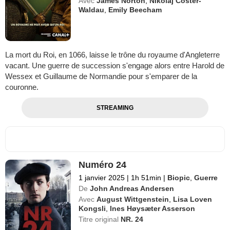
Avec
James Norton
,
Nikolaj Coster-
Waldau
,
Emily Beecham
La mort du Roi, en 1066, laisse le trône du royaume d'Angleterre
vacant. Une guerre de succession s'engage alors entre Harold de
Wessex et Guillaume de Normandie pour s'emparer de la
couronne.
STREAMING
Numéro 24
1 janvier 2025
|
1h 51min
|
Biopic
,
Guerre
De
John Andreas Andersen
Avec
August Wittgenstein
,
Lisa Loven
Kongsli
,
Ines Høysæter Asserson
Titre original
NR. 24