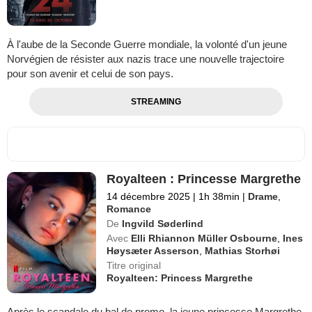
À l'aube de la Seconde Guerre mondiale, la volonté d'un jeune
Norvégien de résister aux nazis trace une nouvelle trajectoire
pour son avenir et celui de son pays.
STREAMING
Royalteen : Princesse Margrethe
14 décembre 2025
|
1h 38min
|
Drame
,
Romance
De
Ingvild Søderlind
Avec
Elli Rhiannon Müller Osbourne
,
Ines
Høysæter Asserson
,
Mathias Storhøi
Titre original
Royalteen: Princess Margrethe
Après le scandale du bal de promo, la jeune princesse Margrethe