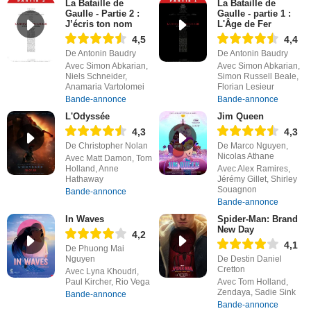
La Bataille de
La Bataille de
Gaulle - Partie 2 :
Gaulle - partie 1 :
J’écris ton nom
L'Âge de Fer
4,5
4,4
De Antonin Baudry
De Antonin Baudry
Avec Simon Abkarian,
Avec Simon Abkarian,
Niels Schneider,
Simon Russell Beale,
Anamaria Vartolomei
Florian Lesieur
Bande-annonce
Bande-annonce
L'Odyssée
Jim Queen
4,3
4,3
De Christopher Nolan
De Marco Nguyen,
Nicolas Athane
Avec Matt Damon, Tom
Holland, Anne
Avec Alex Ramires,
Hathaway
Jérémy Gillet, Shirley
Souagnon
Bande-annonce
Bande-annonce
In Waves
Spider-Man: Brand
New Day
4,2
4,1
De Phuong Mai
Nguyen
De Destin Daniel
Cretton
Avec Lyna Khoudri,
Paul Kircher, Rio Vega
Avec Tom Holland,
Zendaya, Sadie Sink
Bande-annonce
Bande-annonce