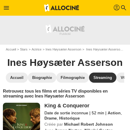
profil
menu
search
Accueil
Stars
Actrice
Ines Høysæter Asserson
Ines Høysæter Asserson : Films et séries online
Ines Høysæter Asserson
Accueil
Biographie
Filmographie
Streaming
VOD,
Retrouvez tous les films et séries TV disponibles en
streaming avec Ines Høysæter Asserson
King & Conqueror
Date de sortie inconnue
|
52 min
|
Action
,
Drame
,
Historique
Créée par
Michael Robert Johnson