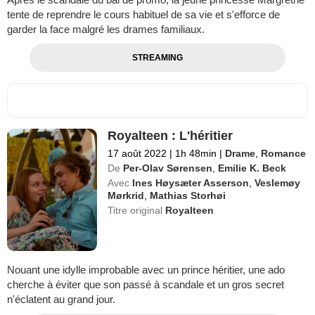
tente de reprendre le cours habituel de sa vie et s'efforce de
garder la face malgré les drames familiaux.
STREAMING
Royalteen : L'héritier
17 août 2022
|
1h 48min
|
Drame
,
Romance
De
Per-Olav Sørensen
,
Emilie K. Beck
Avec
Ines Høysæter Asserson
,
Veslemøy
Mørkrid
,
Mathias Storhøi
Titre original
Royalteen
Nouant une idylle improbable avec un prince héritier, une ado
cherche à éviter que son passé à scandale et un gros secret
n'éclatent au grand jour.