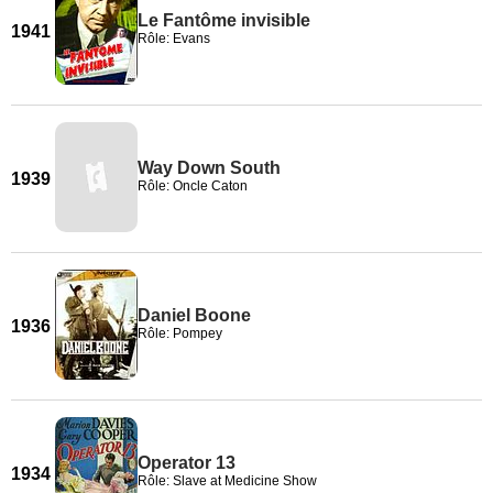
Le Fantôme invisible
1941
Rôle: Evans
Way Down South
1939
Rôle: Oncle Caton
Daniel Boone
1936
Rôle: Pompey
Operator 13
1934
Rôle: Slave at Medicine Show