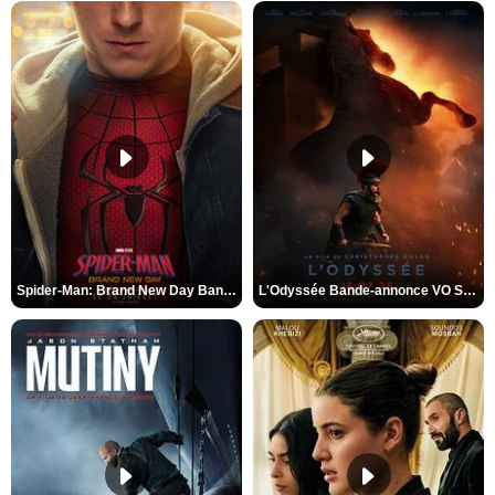
Spider-Man: Brand New Day Bande-annonce VO STFR
L'Odyssée Bande-annonce VO STFR