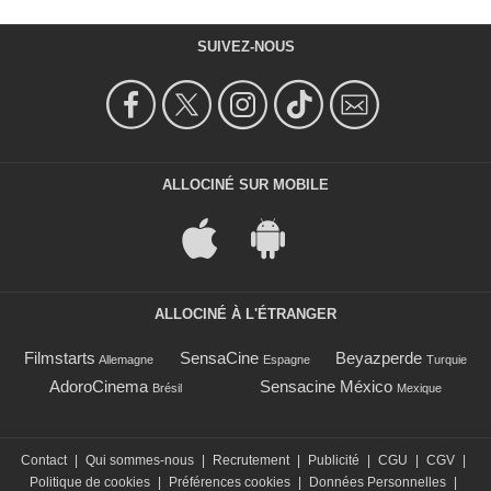
SUIVEZ-NOUS
ALLOCINÉ SUR MOBILE
ALLOCINÉ À L'ÉTRANGER
Filmstarts
SensaCine
Beyazperde
Allemagne
Espagne
Turquie
AdoroCinema
Sensacine México
Brésil
Mexique
Contact
|
Qui sommes-nous
|
Recrutement
|
Publicité
|
CGU
|
CGV
|
Politique de cookies
|
Préférences cookies
|
Données Personnelles
|