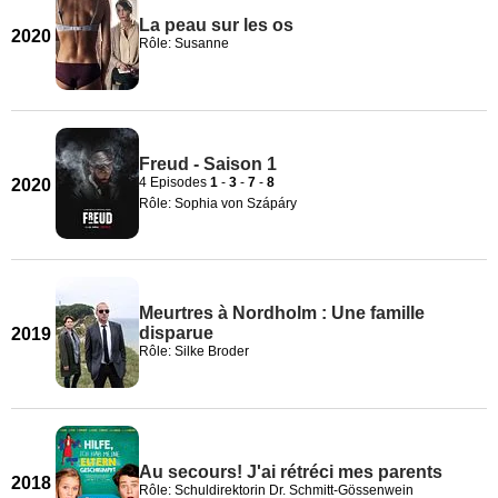
La peau sur les os
2020
Rôle: Susanne
Freud - Saison 1
4 Episodes
1
-
3
-
7
-
8
2020
Rôle: Sophia von Szápáry
Meurtres à Nordholm : Une famille
disparue
2019
Rôle: Silke Broder
Au secours! J'ai rétréci mes parents
2018
Rôle: Schuldirektorin Dr. Schmitt-Gössenwein