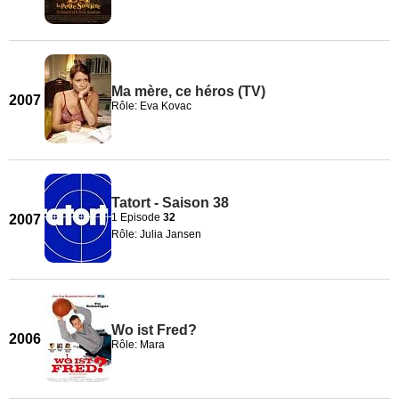
Ma mère, ce héros (TV)
2007
Rôle: Eva Kovac
Tatort - Saison 38
1 Episode
32
2007
Rôle: Julia Jansen
Wo ist Fred?
2006
Rôle: Mara