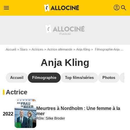
profil
menu
search
Accueil
Stars
Actrices
Actrice allemande
Anja Kling
Filmographie Anja Kling
Anja Kling
Accueil
Filmographie
Top films/séries
Photos
St
Actrice
Meurtres à Nordholm : Une femme à la
mer
2022
Rôle: Silke Broder