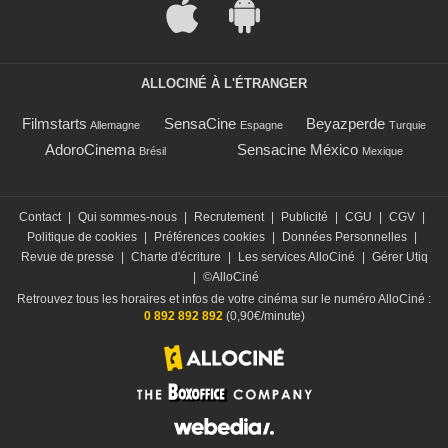
ALLOCINÉ À L'ÉTRANGER
Filmstarts
SensaCine
Beyazperde
Allemagne
Espagne
Turquie
AdoroCinema
Sensacine México
Brésil
Mexique
Contact
|
Qui sommes-nous
|
Recrutement
|
Publicité
|
CGU
|
CGV
|
Politique de cookies
|
Préférences cookies
|
Données Personnelles
|
Revue de presse
|
Charte d'écriture
|
Les services AlloCiné
|
Gérer Utiq
|
©AlloCiné
Retrouvez tous les horaires et infos de votre cinéma sur le numéro AlloCiné :
0 892 892 892
(0,90€/minute)