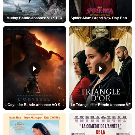
Mutiny Bande-annonce VO STFR
Spider-Man: Brand New Day Bande-annonce VO STFR
L'Odyssée Bande-annonce VO STFR
Le Triangle d'or Bande-annonce VF