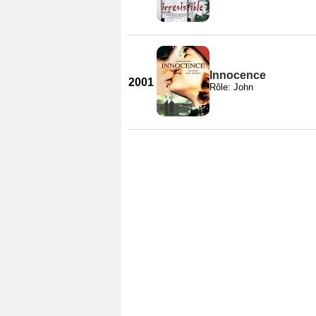
Innocence
2001
Rôle: John