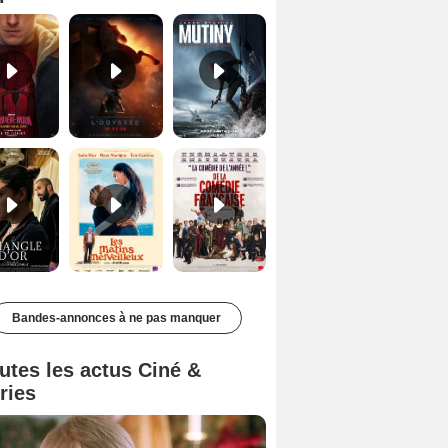
Le Triangle d'or Bande-annonce VF
Les Matins merveilleux Bande-annonce VF
De la Comédie-Française Teaser VF
Bandes-annonces à ne pas manquer
utes les actus Ciné &
ries