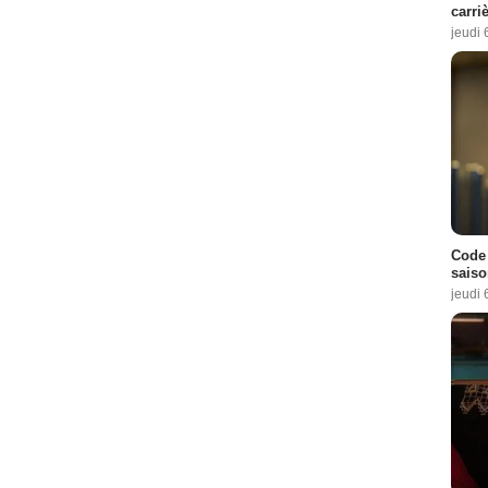
carri
jeudi 
Code 
saiso
jeudi 