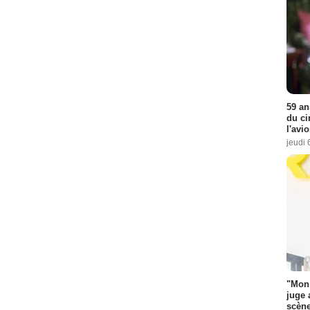
59 an
du ci
l'avi
jeudi 
"Mon 
juge 
scène