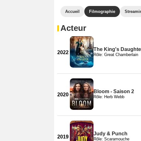
Accueil
Filmographie
Streami
Acteur
The King's Daughte
2022
Rôle: Great Chamberlain
Bloom - Saison 2
2020
Rôle: Herb Webb
Judy & Punch
2019
Rôle: Scaramouche