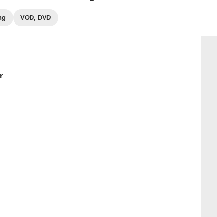
ng
VOD, DVD
r