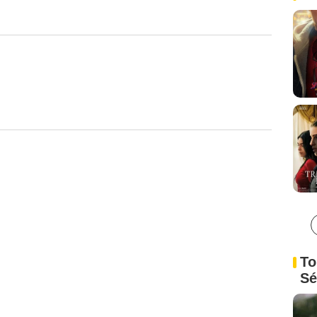
To
Sé