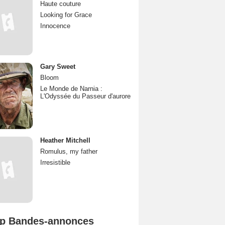
Haute couture
Looking for Grace
Innocence
Gary Sweet
Bloom
Le Monde de Narnia :
L'Odyssée du Passeur d'aurore
Heather Mitchell
Romulus, my father
Irresistible
p Bandes-annonces
Spider-Man: Brand New Day Bande-annonce VO STFR
L'Odyssée Bande-annonce VO STFR
Mutiny Bande-annonce VO STFR