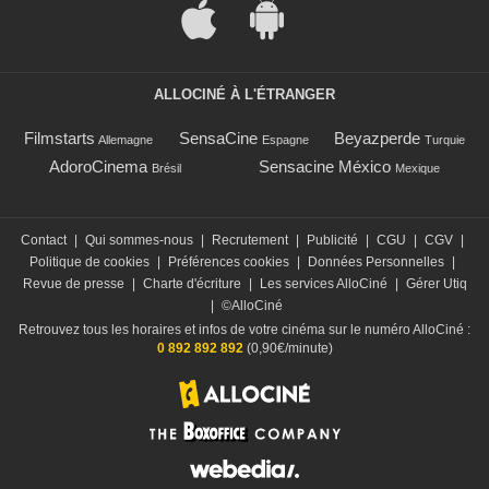
ALLOCINÉ À L'ÉTRANGER
Filmstarts
SensaCine
Beyazperde
Allemagne
Espagne
Turquie
AdoroCinema
Sensacine México
Brésil
Mexique
Contact
|
Qui sommes-nous
|
Recrutement
|
Publicité
|
CGU
|
CGV
|
Politique de cookies
|
Préférences cookies
|
Données Personnelles
|
Revue de presse
|
Charte d'écriture
|
Les services AlloCiné
|
Gérer Utiq
|
©AlloCiné
Retrouvez tous les horaires et infos de votre cinéma sur le numéro AlloCiné :
0 892 892 892
(0,90€/minute)