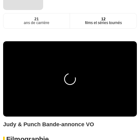
21
12
ans de carrière
films et séries tournés
Judy & Punch Bande-annonce VO
Filmographie