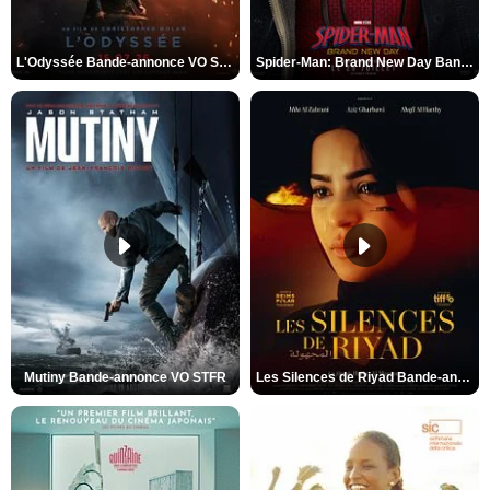
L'Odyssée Bande-annonce VO STFR
Spider-Man: Brand New Day Bande-annonce VO STFR
Mutiny Bande-annonce VO STFR
Les Silences de Riyad Bande-annonce VO STFR