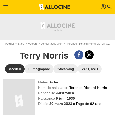
profil
menu
search
Accueil
Stars
Acteurs
Acteur australien
Terence Richard Norris dit Terry Norris
Terry Norris
Accueil
Filmographie
Streaming
VOD, DVD
Métier
Acteur
Nom de naissance
Terence Richard Norris
Nationalité
Australien
Naissance
9 juin 1930
Décès
20 mars 2023
à l'age de 92 ans