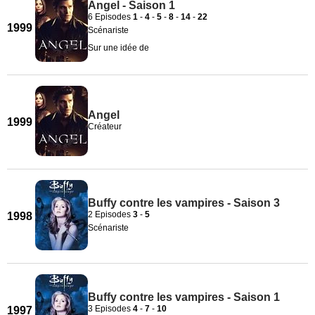
Angel - Saison 1
6 Episodes
1
-
4
-
5
-
8
-
14
-
22
1999
Scénariste
Sur une idée de
Angel
1999
Créateur
Buffy contre les vampires - Saison 3
2 Episodes
3
-
5
1998
Scénariste
Buffy contre les vampires - Saison 1
3 Episodes
4
-
7
-
10
1997