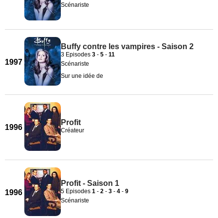
Scénariste
Buffy contre les vampires - Saison 2
3 Episodes
3
-
5
-
11
1997
Scénariste
Sur une idée de
Profit
1996
Créateur
Profit - Saison 1
5 Episodes
1
-
2
-
3
-
4
-
9
1996
Scénariste