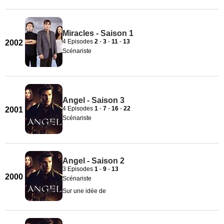
Miracles - Saison 1
4 Episodes
2
-
3
-
11
-
13
2002
Scénariste
Angel - Saison 3
4 Episodes
1
-
7
-
16
-
22
2001
Scénariste
Angel - Saison 2
3 Episodes
1
-
9
-
13
2000
Scénariste
Sur une idée de