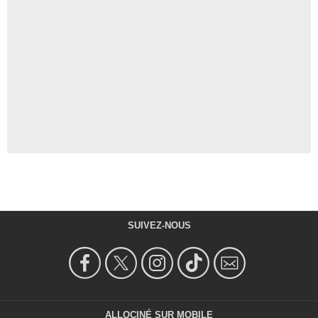
SUIVEZ-NOUS
ALLOCINÉ SUR MOBILE