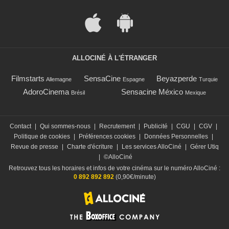
ALLOCINÉ À L'ÉTRANGER
Filmstarts
SensaCine
Beyazperde
Allemagne
Espagne
Turquie
AdoroCinema
Sensacine México
Brésil
Mexique
Contact
|
Qui sommes-nous
|
Recrutement
|
Publicité
|
CGU
|
CGV
|
Politique de cookies
|
Préférences cookies
|
Données Personnelles
|
Revue de presse
|
Charte d'écriture
|
Les services AlloCiné
|
Gérer Utiq
|
©AlloCiné
Retrouvez tous les horaires et infos de votre cinéma sur le numéro AlloCiné :
0 892 892 892
(0,90€/minute)