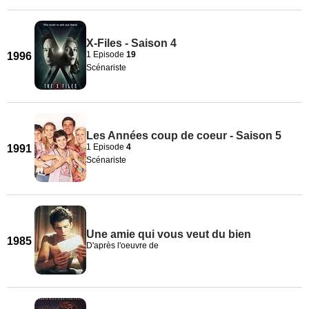
X-Files - Saison 4
1 Episode
19
1996
Scénariste
Les Années coup de coeur - Saison 5
1 Episode
4
1991
Scénariste
Une amie qui vous veut du bien
1985
D'après l'oeuvre de