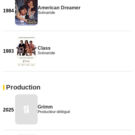
American Dreamer
1984
Scénariste
Class
1983
Scénariste
Production
Grimm
2025
Producteur délégué