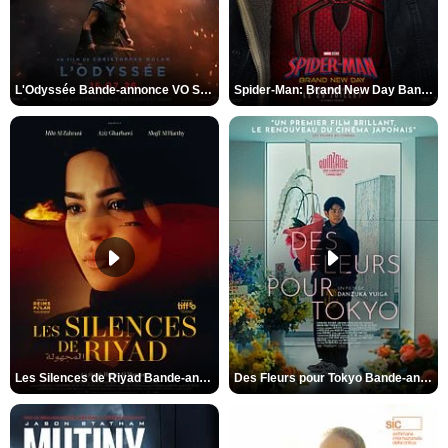
L'Odyssée Bande-annonce VO STFR
Spider-Man: Brand New Day Bande-annonce VO STFR
Les Silences de Riyad Bande-annonce VO STFR
Des Fleurs pour Tokyo Bande-annonce VO STFR