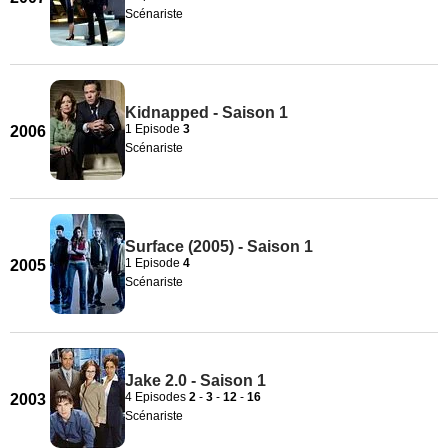
Scénariste
Kidnapped - Saison 1
1 Episode
3
2006
Scénariste
Surface (2005) - Saison 1
1 Episode
4
2005
Scénariste
Jake 2.0 - Saison 1
4 Episodes
2
-
3
-
12
-
16
2003
Scénariste