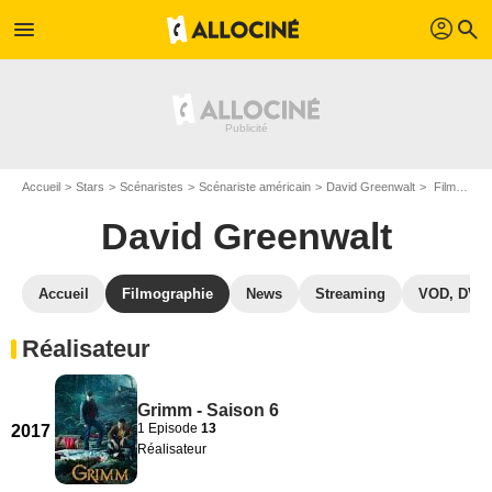
profil
menu
search
Accueil
Stars
Scénaristes
Scénariste américain
David Greenwalt
Filmographie David Greenwalt
David Greenwalt
Accueil
Filmographie
News
Streaming
VOD, DVD
Réalisateur
Grimm - Saison 6
1 Episode
13
2017
Réalisateur