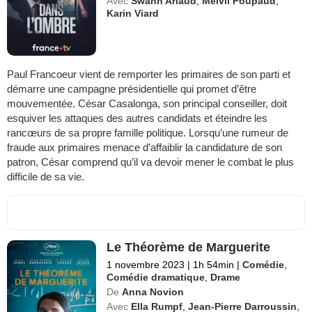
Avec
Swann Arlaud
,
Melvil Poupaud
,
Karin Viard
Paul Francoeur vient de remporter les primaires de son parti et
démarre une campagne présidentielle qui promet d’être
mouvementée. César Casalonga, son principal conseiller, doit
esquiver les attaques des autres candidats et éteindre les
rancœurs de sa propre famille politique. Lorsqu’une rumeur de
fraude aux primaires menace d’affaiblir la candidature de son
patron, César comprend qu’il va devoir mener le combat le plus
difficile de sa vie.
Le Théorème de Marguerite
1 novembre 2023
|
1h 54min
|
Comédie
,
Comédie dramatique
,
Drame
De
Anna Novion
Avec
Ella Rumpf
,
Jean-Pierre Darroussin
,