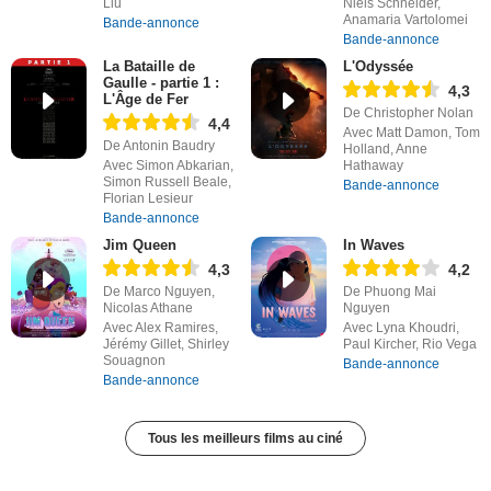
Liu
Niels Schneider,
Anamaria Vartolomei
Bande-annonce
Bande-annonce
La Bataille de
L'Odyssée
Gaulle - partie 1 :
4,3
L'Âge de Fer
De Christopher Nolan
4,4
Avec Matt Damon, Tom
De Antonin Baudry
Holland, Anne
Avec Simon Abkarian,
Hathaway
Simon Russell Beale,
Bande-annonce
Florian Lesieur
Bande-annonce
Jim Queen
In Waves
4,3
4,2
De Marco Nguyen,
De Phuong Mai
Nicolas Athane
Nguyen
Avec Alex Ramires,
Avec Lyna Khoudri,
Jérémy Gillet, Shirley
Paul Kircher, Rio Vega
Souagnon
Bande-annonce
Bande-annonce
Tous les meilleurs films au ciné