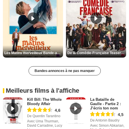
Les Matins merveilleux Bande-annonce VF
De la Comédie-Française Teaser VF
Bandes-annonces à ne pas manquer
Meilleurs films à l'affiche
Kill Bill: The Whole
La Bataille de
Bloody Affair
Gaulle - Partie 2 :
J’écris ton nom
4,6
4,5
De Quentin Tarantino
De Antonin Baudry
Avec Uma Thurman,
David Carradine, Lucy
Avec Simon Abkarian,