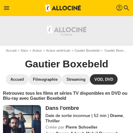
profil
menu
search
Accueil
Stars
Acteur
Acteur américain
Gautier Boxebeld
Gautier Boxebeld : ses Blu-Ray, DVD, VOD, SVOD
Gautier Boxebeld
Accueil
Filmographie
Streaming
VOD, DVD
Retrouvez tous les films et séries TV disponibles en DVD ou
Blu-ray avec Gautier Boxebeld
Dans l'ombre
Date de sortie inconnue
|
52 min
|
Drame
,
Thriller
Créée par
Pierre Schoeller