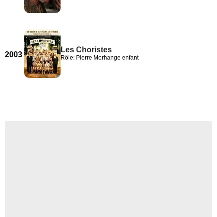
Les Choristes
2003
Rôle: Pierre Morhange enfant