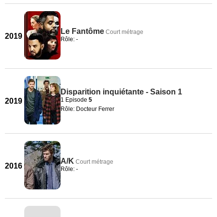
Le Fantôme
Court métrage
2019
Rôle: -
Disparition inquiétante - Saison 1
1 Episode
5
2019
Rôle: Docteur Ferrer
A/K
Court métrage
2016
Rôle: -