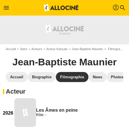
profil
menu
search
Accueil
Stars
Acteurs
Acteur français
Jean-Baptiste Maunier
Filmographie Jean-Baptiste Maunier
Jean-Baptiste Maunier
Accueil
Biographie
Filmographie
News
Photos
Acteur
Les Âmes en peine
2026
Rôle: -