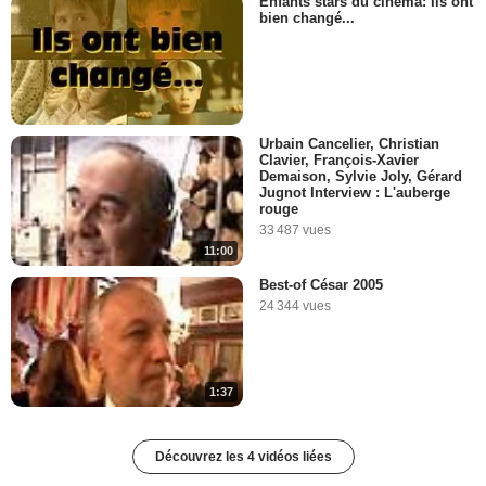
Enfants stars du cinéma: Ils ont
bien changé...
Urbain Cancelier, Christian
Clavier, François-Xavier
Demaison, Sylvie Joly, Gérard
Jugnot Interview : L'auberge
rouge
33 487 vues
11:00
Best-of César 2005
24 344 vues
1:37
Découvrez les 4 vidéos liées