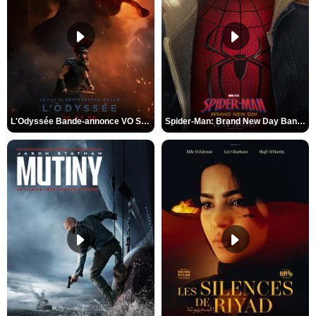
L'Odyssée Bande-annonce VO STFR
Spider-Man: Brand New Day Bande-annonce VO STFR