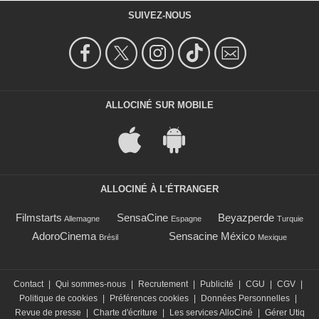
SUIVEZ-NOUS
ALLOCINÉ SUR MOBILE
ALLOCINÉ À L'ÉTRANGER
Filmstarts
SensaCine
Beyazperde
Allemagne
Espagne
Turquie
AdoroCinema
Sensacine México
Brésil
Mexique
Contact
|
Qui sommes-nous
|
Recrutement
|
Publicité
|
CGU
|
CGV
|
Politique de cookies
|
Préférences cookies
|
Données Personnelles
|
Revue de presse
|
Charte d'écriture
|
Les services AlloCiné
|
Gérer Utiq