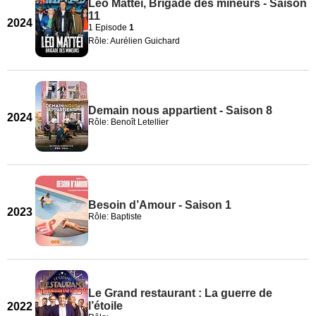
Léo Matteï, Brigade des mineurs - Saison
11
2024
1 Episode
1
Rôle: Aurélien Guichard
Demain nous appartient - Saison 8
2024
Rôle: Benoît Letellier
Besoin d’Amour - Saison 1
2023
Rôle: Baptiste
Le Grand restaurant : La guerre de
l’étoile
2022