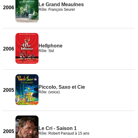
Le Grand Meaulnes
2006
Rôle: François Seurel
Hellphone
2006
Rôle: Sid
Piccolo, Saxo et Cie
2005
Rôle: (voice)
Le Cri - Saison 1
2005
Rôle: Robert Panaud à 15 ans