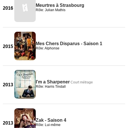
Meurtres à Strasbourg
2016
Rôle: Julian Mathis
Mes Chers Disparus - Saison 1
2015
Rôle: Alphonse
I'm a Sharpener
Court métrage
2013
Rôle: Harris Tindall
Zak - Saison 4
2013
Rôle: Lui-même