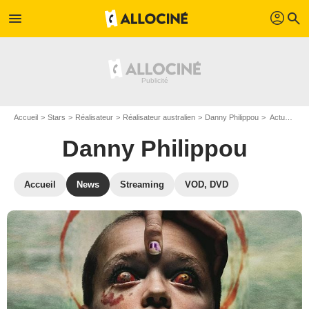
profil
menu
search
Accueil
Stars
Réalisateur
Réalisateur australien
Danny Philippou
Actualité Danny Philippou
Danny Philippou
Accueil
News
Streaming
VOD, DVD