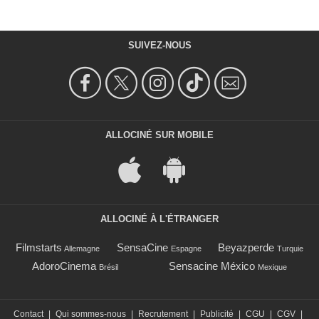
SUIVEZ-NOUS
ALLOCINÉ SUR MOBILE
ALLOCINÉ À L'ÉTRANGER
Filmstarts
SensaCine
Beyazperde
Allemagne
Espagne
Turquie
AdoroCinema
Sensacine México
Brésil
Mexique
Contact
|
Qui sommes-nous
|
Recrutement
|
Publicité
|
CGU
|
CGV
|