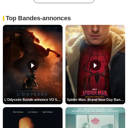
Top Bandes-annonces
L'Odyssée Bande-annonce VO STFR
Spider-Man: Brand New Day Bande-annonce VO STFR