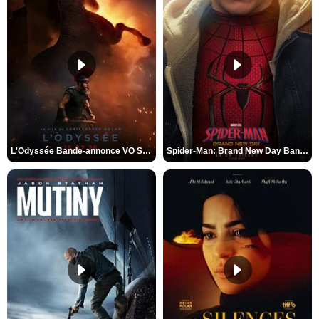
L'Odyssée Bande-annonce VO STFR
Spider-Man: Brand New Day Bande-annonce VO STFR