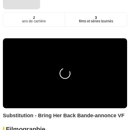
2
3
ans de carrière
films et séries tournés
Substitution - Bring Her Back Bande-annonce VF
Filmographie