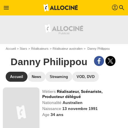
profil
menu
search
Accueil
Stars
Réalisateurs
Réalisateur australien
Danny Philippou
Danny Philippou
Accueil
News
Streaming
VOD, DVD
Métiers
Réalisateur,
Scénariste,
Producteur délégué
Nationalité
Australien
Naissance
13 novembre 1991
Age
34
ans