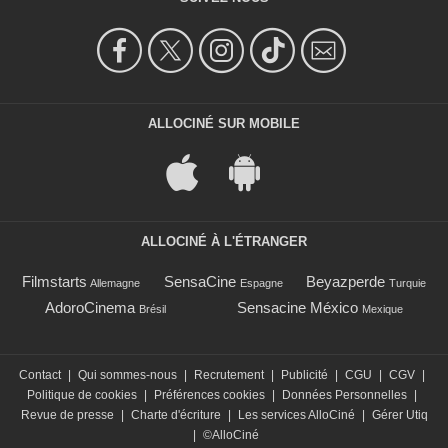
ALLOCINÉ SUR MOBILE
ALLOCINÉ À L'ÉTRANGER
Filmstarts
SensaCine
Beyazperde
Allemagne
Espagne
Turquie
AdoroCinema
Sensacine México
Brésil
Mexique
Contact
|
Qui sommes-nous
|
Recrutement
|
Publicité
|
CGU
|
CGV
|
Politique de cookies
|
Préférences cookies
|
Données Personnelles
|
Revue de presse
|
Charte d'écriture
|
Les services AlloCiné
|
Gérer Utiq
|
©AlloCiné