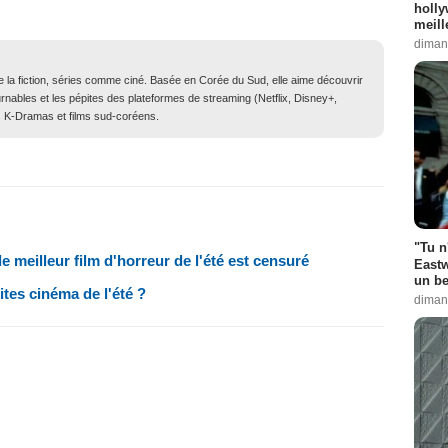
holly
meill
diman
de la fiction, séries comme ciné. Basée en Corée du Sud, elle aime découvrir
ournables et les pépites des plateformes de streaming (Netflix, Disney+,
es K-Dramas et films sud-coréens.
"Tu n
e meilleur film d'horreur de l'été est censuré
Eastw
un be
ites cinéma de l'été ?
diman