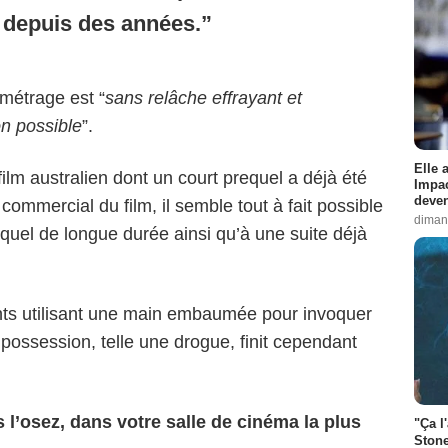
é depuis des années.
 métrage est “
sans relâche effrayant et
on possible
”.
Elle 
film australien dont un court prequel a déjà été
Impac
deven
 commercial du film, il semble tout à fait possible
diman
quel de longue durée ainsi qu’à une suite déjà
cents utilisant une main embaumée pour invoquer
 possession, telle une drogue, finit cependant
s l’osez, dans votre salle de cinéma la plus
"Ça l
Stone