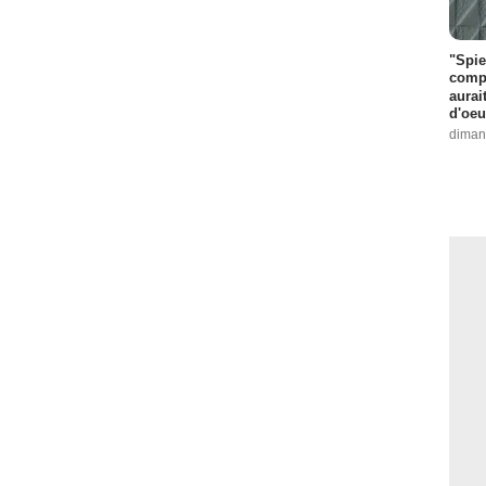
"Spie
compl
aurai
d'oeu
diman