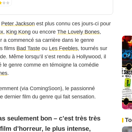
,
Peter Jackson
est plus connu ces jours-ci pour
ux
,
King Kong
ou encore
The Lovely Bones
,
eur a commencé sa carrière dans le genre
es films
Bad Taste
ou
Les Feebles
, tournés sur
de. Même lorsqu’il s’est rendu à Hollywood, il
 le genre comme en témoigne la comédie
mes
.
cemment (via ComingSoon), le passionné
e dernier film du genre qui fait sensation.
as seulement bon – c’est très très
To
film d’horreur, le plus intense,