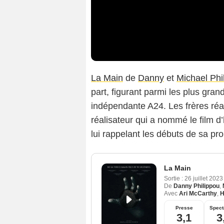
La Main
de
Danny
et
Michael Phi
part, figurant parmi les plus gran
indépendante A24. Les frères réa
réalisateur qui a nommé le film 
lui rappelant les débuts de sa pro
La Main
Sortie :
26 juillet 202
De
Danny Philippou
,
Avec
Ari McCarthy
,
H
Presse
Spect
3,1
3