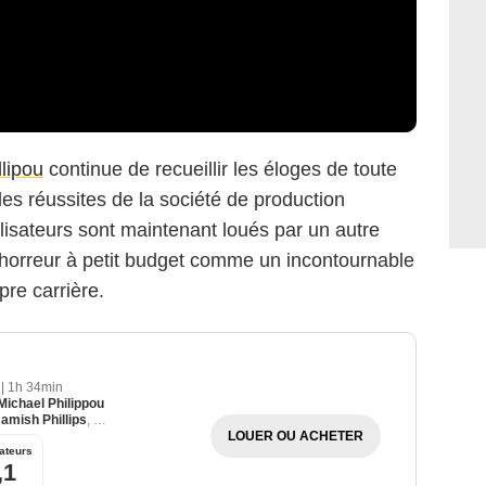
llipou
continue de recueillir les éloges de toute
des réussites de la société de production
lisateurs sont maintenant loués par un autre
d’horreur à petit budget comme un incontournable
pre carrière.
3
|
1h 34min
Michael Philippou
amish Phillips
,
Sunny Johnson
LOUER OU ACHETER
ateurs
,1