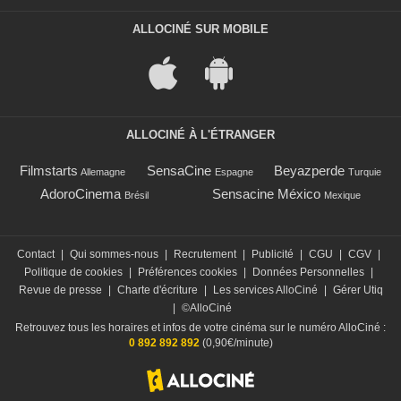
ALLOCINÉ SUR MOBILE
ALLOCINÉ À L'ÉTRANGER
Filmstarts
SensaCine
Beyazperde
Allemagne
Espagne
Turquie
AdoroCinema
Sensacine México
Brésil
Mexique
Contact
|
Qui sommes-nous
|
Recrutement
|
Publicité
|
CGU
|
CGV
|
Politique de cookies
|
Préférences cookies
|
Données Personnelles
|
Revue de presse
|
Charte d'écriture
|
Les services AlloCiné
|
Gérer Utiq
|
©AlloCiné
Retrouvez tous les horaires et infos de votre cinéma sur le numéro AlloCiné :
0 892 892 892
(0,90€/minute)