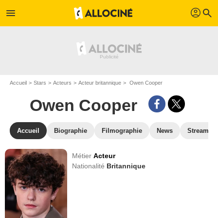
profil
menu
search
Accueil
Stars
Acteurs
Acteur britannique
Owen Cooper
Owen Cooper
Accueil
Biographie
Filmographie
News
Streamin
Métier
Acteur
Nationalité
Britannique