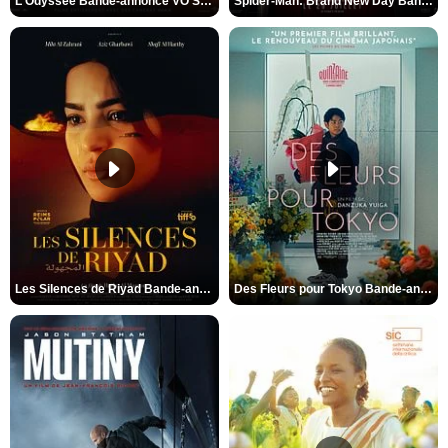
L'Odyssée Bande-annonce VO STFR
Spider-Man: Brand New Day Bande-annonce VO STFR
Les Silences de Riyad Bande-annonce VO STFR
Des Fleurs pour Tokyo Bande-annonce VO STFR