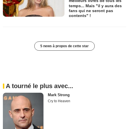
meilleurs livres de tous les
temps... Mais "il y aura des
fans qui ne seront pas
contents" !
5 news à propos de cette star
A tourné le plus avec...
Mark Strong
Cry to Heaven