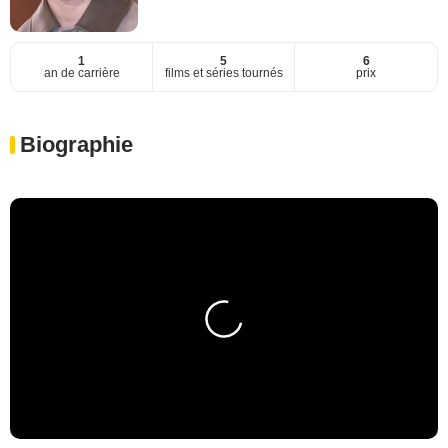
1
5
6
an de carrière
films et séries tournés
prix
Biographie