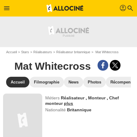
profil
menu
search
Accueil
Stars
Réalisateurs
Réalisateur britannique
Mat Whitecross
Mat Whitecross
Accueil
Filmographie
News
Photos
Récompenses
Métiers
Réalisateur
,
Monteur
,
Chef
monteur
plus
Nationalité
Britannique