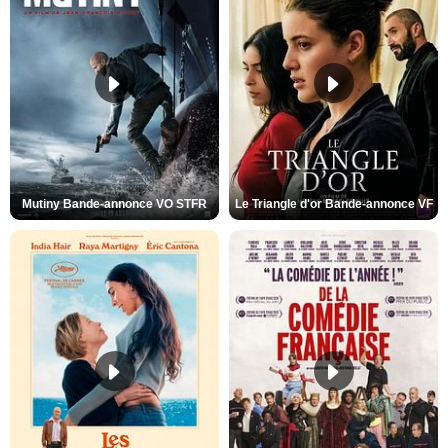
Mutiny Bande-annonce VO STFR
Le Triangle d'or Bande-annonce VF