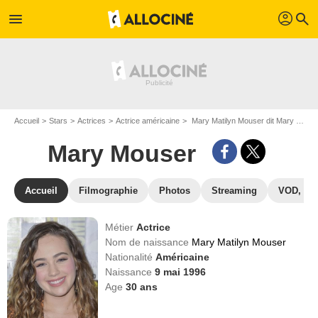
profil
menu
search
Accueil
Stars
Actrices
Actrice américaine
Mary Matilyn Mouser dit Mary Mouser
Mary Mouser
Accueil
Filmographie
Photos
Streaming
VOD, DV
Métier
Actrice
Nom de naissance
Mary Matilyn Mouser
Nationalité
Américaine
Naissance
9 mai 1996
Age
30
ans